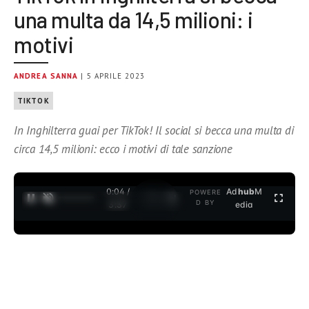
una multa da 14,5 milioni: i
motivi
ANDREA SANNA
| 5 APRILE 2023
TIKTOK
In Inghilterra guai per TikTok! Il social si becca una multa di
circa 14,5 milioni: ecco i motivi di tale sanzione
0:04 /
Ad
hub
M
POWERE
1
/
2
D BY
3:37
edia