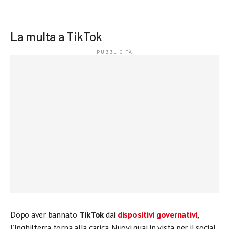
La multa a TikTok
Dopo aver bannato
TikTok
dai
dispositivi governativi
,
l’Inghilterra torna alla carica. Nuovi guai in vista per il social