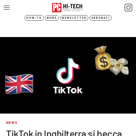
HOW-TO
NEWS
NEWSLETTER
ABBONATI
NEWS
TikTok in Inghilterra si becca