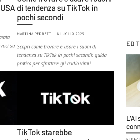
i USA
di tendenza su TikTok in
pochi secondi
MARTINA PEDRETTI | 8 LUGLIO 2025
arata
EDIT
 voci su
Scopri come trovare e usare i suoni di
tendenza su TikTok in pochi secondi: guida
pratica per sfruttare gli audio virali
L’AI
conn
TikTok starebbe
REDAZI