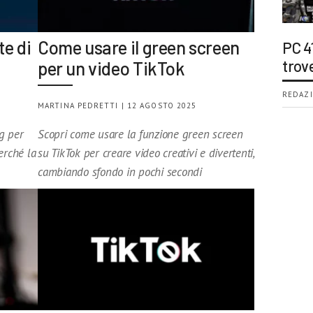
te di
Come usare il green screen
PC 4
trov
per un video TikTok
REDAZI
MARTINA PEDRETTI | 12 AGOSTO 2025
g per
Scopri come usare la funzione green screen
erché la
su TikTok per creare video creativi e divertenti,
cambiando sfondo in pochi secondi