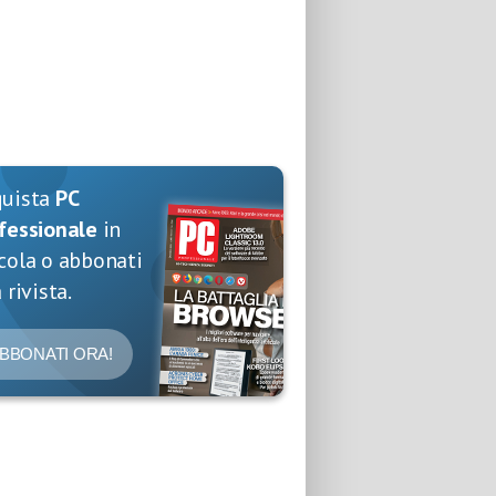
quista
PC
fessionale
in
cola o abbonati
 rivista.
BBONATI ORA!