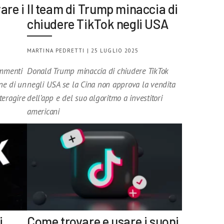
are i
Il team di Trump minaccia di
chiudere TikTok negli USA
MARTINA PEDRETTI | 25 LUGLIO 2025
ommenti
Donald Trump minaccia di chiudere TikTok
ne di un
negli USA se la Cina non approva la vendita
teragire
dell’app e del suo algoritmo a investitori
americani
i
Come trovare e usare i suoni