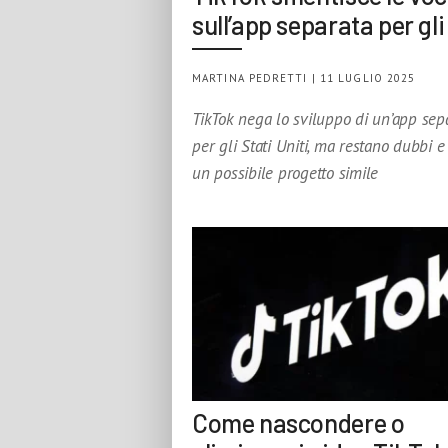
sull’app separata per gl
MARTINA PEDRETTI | 11 LUGLIO 2025
TikTok nega lo sviluppo di un’app sep
per gli Stati Uniti, ma restano dubbi e
un possibile progetto simile
Come nascondere o