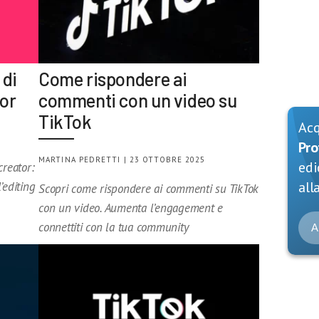
 di
Come rispondere ai
tor
commenti con un video su
TikTok
Ac
Pro
MARTINA PEDRETTI | 23 OTTOBRE 2025
edi
creator:
alla
’editing
Scopri come rispondere ai commenti su TikTok
con un video. Aumenta l’engagement e
connettiti con la tua community
A