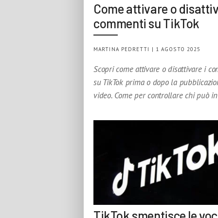
Come attivare o disattiv
commenti su TikTok
MARTINA PEDRETTI | 1 AGOSTO 2025
Scopri come attivare o disattivare i c
su TikTok prima o dopo la pubblicazio
video. Come per controllare chi può in
TikTok smentisce le voc