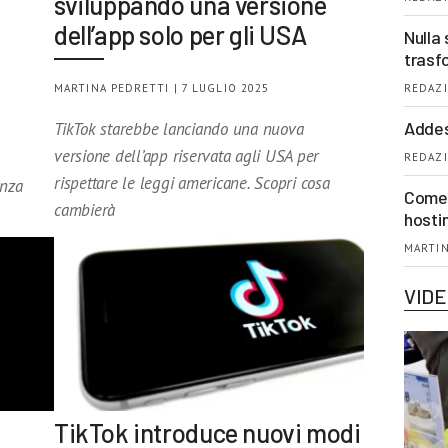
sviluppando una versione
dell’app solo per gli USA
Nulla 
trasf
MARTINA PEDRETTI | 7 LUGLIO 2025
REDAZI
Addes
TikTok starebbe lanciando una nuova
versione dell’app riservata agli USA per
REDAZI
rispettare le leggi americane. Scopri cosa
enza
Come 
cambierà
hosti
MARTIN
VID
TikTok introduce nuovi modi