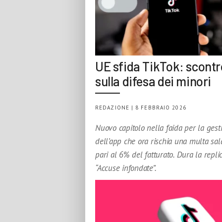
UE sfida TikTok: scontr
sulla difesa dei minori
REDAZIONE | 8 FEBBRAIO 2026
Nuovo capitolo nella faida per la gest
dell’app che ora rischia una multa sala
pari al 6% del fatturato. Dura la repli
“Accuse infondate”.