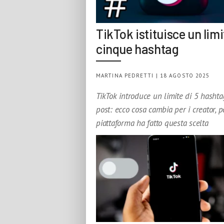
TikTok istituisce un limi
cinque hashtag
MARTINA PEDRETTI | 18 AGOSTO 2025
TikTok introduce un limite di 5 hashta
post: ecco cosa cambia per i creator, p
piattaforma ha fatto questa scelta