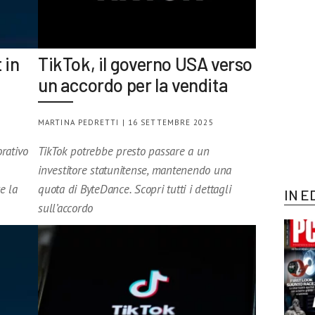
 in
TikTok, il governo USA verso
un accordo per la vendita
MARTINA PEDRETTI | 16 SETTEMBRE 2025
rativo
TikTok potrebbe presto passare a un
investitore statunitense, mantenendo una
e la
quota di ByteDance. Scopri tutti i dettagli
IN E
sull’accordo