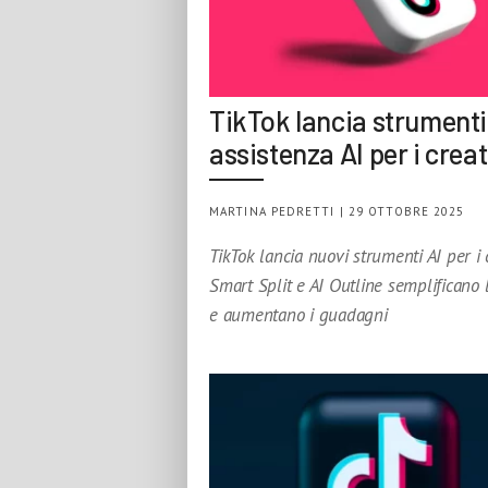
TikTok lancia strumenti
assistenza AI per i crea
MARTINA PEDRETTI | 29 OTTOBRE 2025
TikTok lancia nuovi strumenti AI per i 
Smart Split e AI Outline semplificano l
e aumentano i guadagni