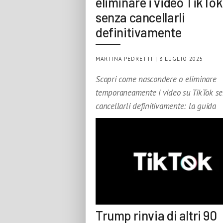
eliminare i video TikTok
senza cancellarli
definitivamente
MARTINA PEDRETTI | 8 LUGLIO 2025
Scopri come nascondere o eliminare
temporaneamente i video su TikTok s
cancellarli definitivamente: la guida
Trump rinvia di altri 90