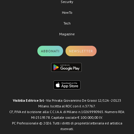
Security
HowTo
Tech
Magazine
ABBONATI
NEWSLETTER
Visibilia Editrice Srl
- Via Privata Giovannino De Grassi 12/12A - 20123
Milano. Iscritta al ROC con il n.37767.
CF, P.IVA ed iscrizione alla C.C.I.A.A. di Milano n.10269990965. Numero REA:
MI-2519578. Capitale sociale € 100.000,00 I.V.
PC Professionale © 2026. Tutti i diritti di proprietà letteraria ed artistica
riservati.