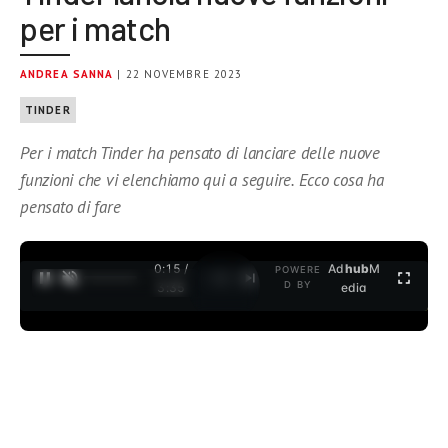
per i match
ANDREA SANNA
| 22 NOVEMBRE 2023
TINDER
Per i match Tinder ha pensato di lanciare delle nuove
funzioni che vi elenchiamo qui a seguire. Ecco cosa ha
pensato di fare
0:16 /
Ad
hub
M
POWERE
1
/
2
D BY
3:35
edia