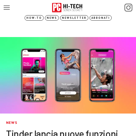
HOW-TO
NEWS
NEWSLETTER
ABBONATI
NEWS
Tinder lancia nuove funzioni