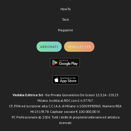
HowTo
Tech
Magazine
ABBONATI
NEWSLETTER
Visibilia Editrice Srl
- Via Privata Giovannino De Grassi 12/12A - 20123
Milano. Iscritta al ROC con il n.37767.
CF, P.IVA ed iscrizione alla C.C.I.A.A. di Milano n.10269990965. Numero REA:
MI-2519578. Capitale sociale € 100.000,00 I.V.
PC Professionale © 2026. Tutti i diritti di proprietà letteraria ed artistica
riservati.