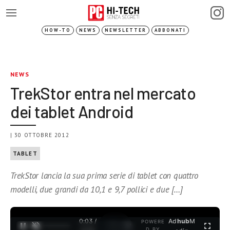
HOW-TO
NEWS
NEWSLETTER
ABBONATI
NEWS
TrekStor entra nel mercato
dei tablet Android
| 30 OTTOBRE 2012
TABLET
TrekStor lancia la sua prima serie di tablet con quattro
modelli, due grandi da 10,1 e 9,7 pollici e due […]
0:04 /
Ad
hub
M
POWERE
1
/
2
D BY