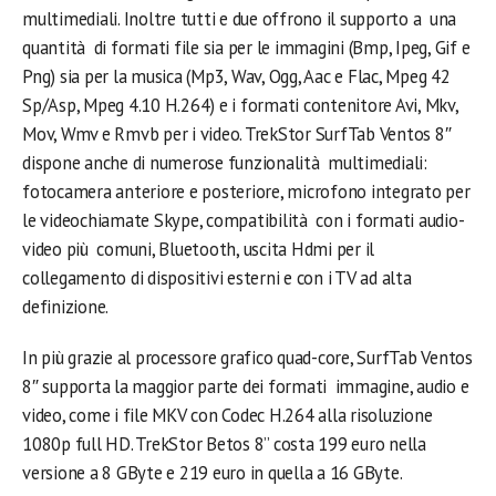
multimediali. Inoltre tutti e due offrono il supporto a una
quantità di formati file sia per le immagini (Bmp, Ipeg, Gif e
Png) sia per la musica (Mp3, Wav, Ogg, Aac e Flac, Mpeg 42
Sp/Asp, Mpeg 4.10 H.264) e i formati contenitore Avi, Mkv,
Mov, Wmv e Rmvb per i video. TrekStor SurfTab Ventos 8″
dispone anche di numerose funzionalità multimediali:
fotocamera anteriore e posteriore, microfono integrato per
le videochiamate Skype, compatibilità con i formati audio-
video più comuni, Bluetooth, uscita Hdmi per il
collegamento di dispositivi esterni e con i TV ad alta
definizione.
In più grazie al processore grafico quad-core, SurfTab Ventos
8″ supporta la maggior parte dei formati immagine, audio e
video, come i file MKV con Codec H.264 alla risoluzione
1080p full HD. TrekStor Betos 8” costa 199 euro nella
versione a 8 GByte e 219 euro in quella a 16 GByte.