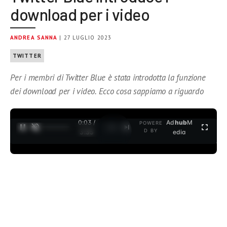
download per i video
ANDREA SANNA
| 27 LUGLIO 2023
TWITTER
Per i membri di Twitter Blue è stata introdotta la funzione
dei download per i video. Ecco cosa sappiamo a riguardo
0:04 /
Ad
hub
M
POWERE
1
/
2
D BY
3:35
edia