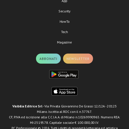
App
Security
HowTo
Tech
Magazine
ABBONATI
NEWSLETTER
Visibilia Editrice Srl
- Via Privata Giovannino De Grassi 12/12A - 20123
Milano. Iscritta al ROC con il n.37767.
CF, P.IVA ed iscrizione alla C.C.I.A.A. di Milano n.10269990965. Numero REA:
MI-2519578. Capitale sociale € 100.000,00 I.V.
PC Professionale © 2026. Tutti i diritti di proprietà letteraria ed artistica