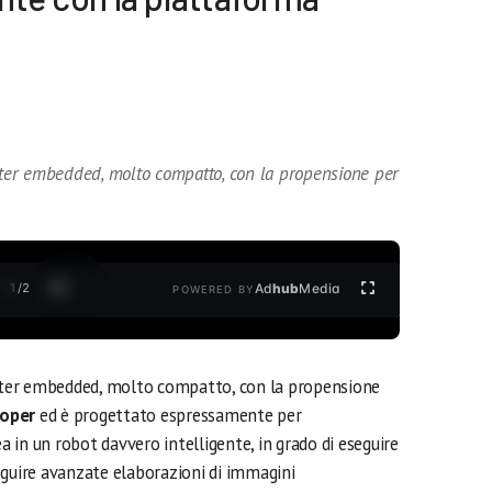
er embedded, molto compatto, con la propensione per
1
/
2
Ad
hub
Media
POWERED BY
er embedded, molto compatto, con la propensione
loper
ed è progettato espressamente per
in un robot davvero intelligente, in grado di eseguire
eguire avanzate elaborazioni di immagini