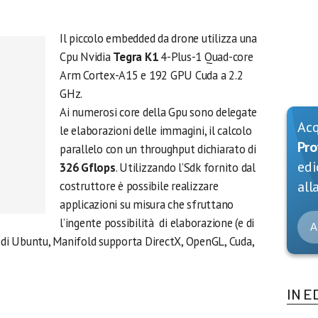
Il piccolo embedded da drone utilizza una
Cpu Nvidia
Tegra K1
4-Plus-1 Quad-core
Arm Cortex-A15 e 192 GPU Cuda a 2.2
GHz.
Ai numerosi core della Gpu sono delegate
Ac
le elaborazioni delle immagini, il calcolo
Pro
parallelo con un throughput dichiarato di
edi
326 Gflops
. Utilizzando l’Sdk fornito dal
alla
costruttore è possibile realizzare
applicazioni su misura che sfruttano
l’ingente possibilità di elaborazione (e di
A
e di Ubuntu, Manifold supporta DirectX, OpenGL, Cuda,
IN E