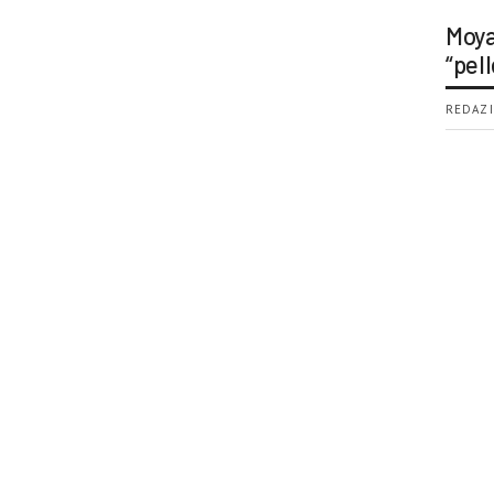
Moya
“pell
REDAZI