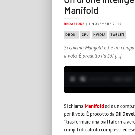
Manifold
REDAZIONE
| 4 NOVEMBRE 2015
DRONI
GPU
NVIDIA
TABLET
Si chiama Manifold ed è un comput
il volo. È prodotto da DJI […]
0:04 / 3:37
Si chiama
Manifold
ed è un comput
per il volo. È prodotto da
DJI Deve
“trasformare una piattaforma aerea 
compiti di calcolo complessi ed es