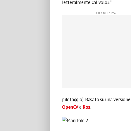
letteralmente «al volo».”
pilotaggio). Basato su una version
OpenCV
e
Ros
.