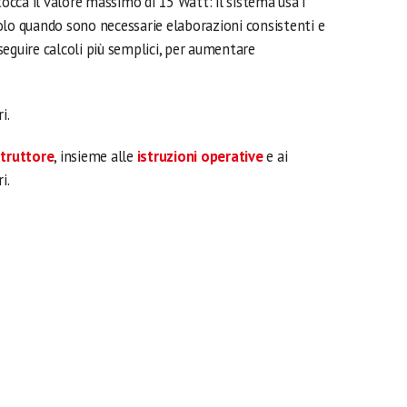
tocca il valore massimo di 15 Watt: il sistema usa i
olo quando sono necessarie elaborazioni consistenti e
eguire calcoli più semplici, per aumentare
i.
struttore
, insieme alle
istruzioni operative
e ai
i.