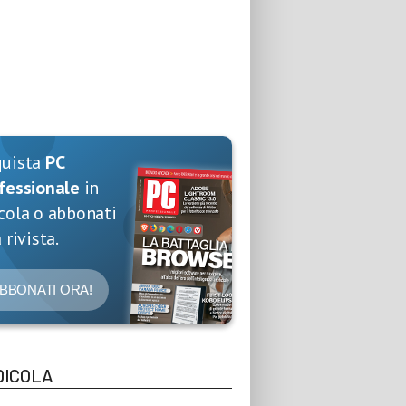
quista
PC
fessionale
in
cola o abbonati
 rivista.
BBONATI ORA!
DICOLA