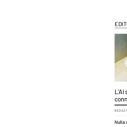
EDIT
L’AI
conn
REDAZI
Nulla 