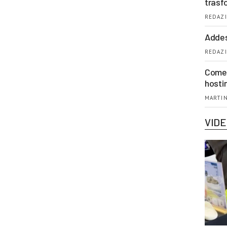
trasf
REDAZI
Addes
REDAZI
Come 
hosti
MARTIN
VID