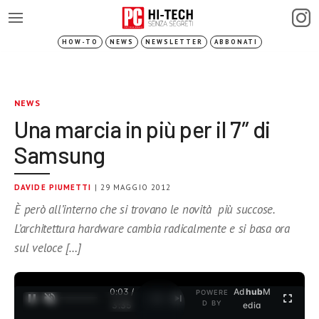
HOW-TO
NEWS
NEWSLETTER
ABBONATI
NEWS
Una marcia in più per il 7″ di
Samsung
DAVIDE PIUMETTI
| 29 MAGGIO 2012
È però all’interno che si trovano le novità più succose.
L’architettura hardware cambia radicalmente e si basa ora
sul veloce […]
0:04 /
Ad
hub
M
POWERE
1
/
2
D BY
3:35
edia