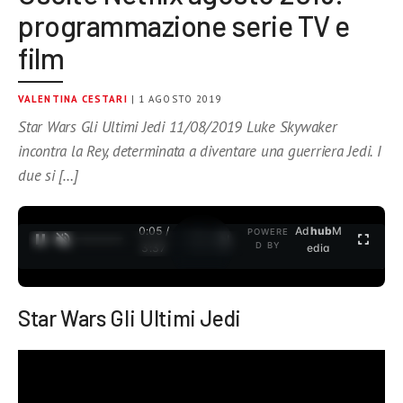
programmazione serie TV e
film
VALENTINA CESTARI
| 1 AGOSTO 2019
Star Wars Gli Ultimi Jedi 11/08/2019 Luke Skywaker
incontra la Rey, determinata a diventare una guerriera Jedi. I
due si […]
0:05 /
Ad
hub
M
POWERE
1
/
2
D BY
3:37
edia
Star Wars Gli Ultimi Jedi