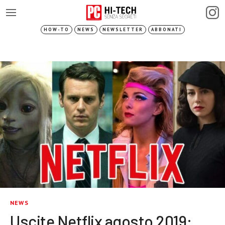
HOW-TO
NEWS
NEWSLETTER
ABBONATI
NEWS
Uscite Netflix agosto 2019: