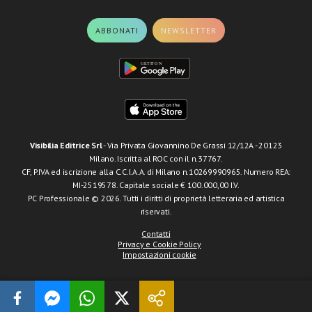
ABBONATI
NEWSLETTER
Visibilia Editrice Srl
- Via Privata Giovannino De Grassi 12/12A - 20123
Milano. Iscritta al ROC con il n.37767.
CF, P.IVA ed iscrizione alla C.C.I.A.A. di Milano n.10269990965. Numero REA:
MI-2519578. Capitale sociale € 100.000,00 I.V.
PC Professionale © 2026. Tutti i diritti di proprietà letteraria ed artistica
riservati.
Contatti
Privacy e Cookie Policy
Impostazioni cookie