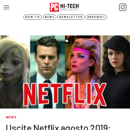
HOW-TO
NEWS
NEWSLETTER
ABBONATI
NEWS
Uscite Netflix agosto 2019: