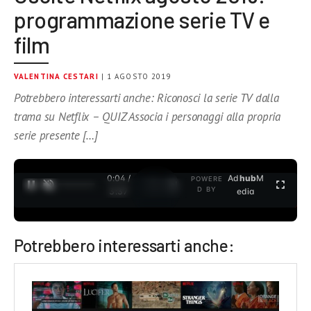
programmazione serie TV e
film
VALENTINA CESTARI
| 1 AGOSTO 2019
Potrebbero interessarti anche: Riconosci la serie TV dalla
trama su Netflix – QUIZ Associa i personaggi alla propria
serie presente […]
0:04 /
Ad
hub
M
POWERE
1
/
2
D BY
3:37
edia
Potrebbero interessarti anche: