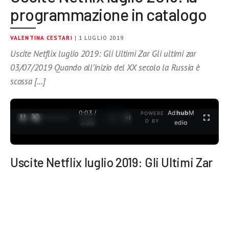
programmazione in catalogo
VALENTINA CESTARI
| 1 LUGLIO 2019
Uscite Netflix luglio 2019: Gli Ultimi Zar Gli ultimi zar
03/07/2019 Quando all’inizio del XX secolo la Russia è
scossa […]
0:04 /
Ad
hub
M
POWERE
1
/
2
D BY
3:35
edia
Uscite Netflix luglio 2019: Gli Ultimi Zar