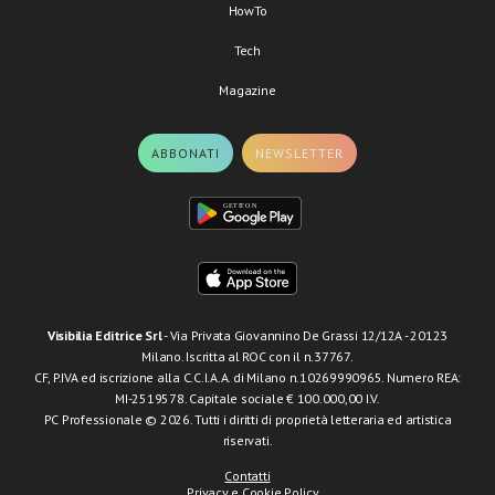
HowTo
Tech
Magazine
ABBONATI
NEWSLETTER
Visibilia Editrice Srl
- Via Privata Giovannino De Grassi 12/12A - 20123
Milano. Iscritta al ROC con il n.37767.
CF, P.IVA ed iscrizione alla C.C.I.A.A. di Milano n.10269990965. Numero REA:
MI-2519578. Capitale sociale € 100.000,00 I.V.
PC Professionale © 2026. Tutti i diritti di proprietà letteraria ed artistica
riservati.
Contatti
Privacy e Cookie Policy