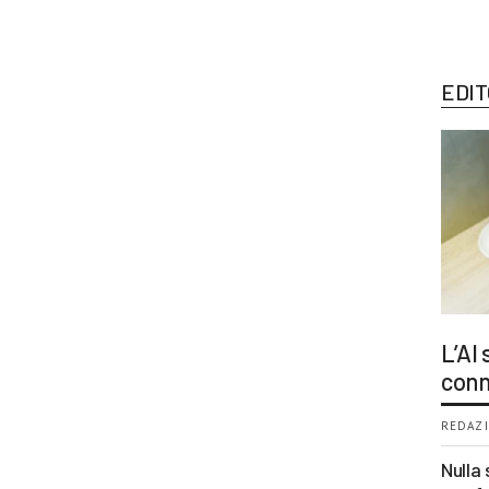
EDIT
L’AI
conn
REDAZI
Nulla 