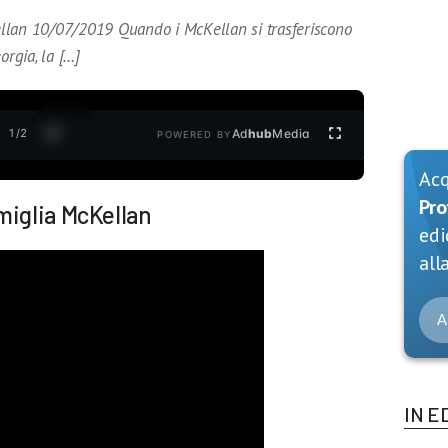
llan 10/07/2019 Quando i McKellan si trasferiscono
orgia, la […]
1
/
2
Ad
hub
Media
POWERED BY
Ac
Pro
miglia McKellan
edi
alla
A
IN E