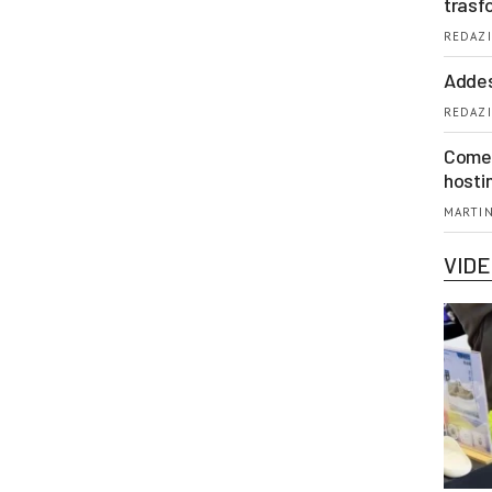
trasf
REDAZI
Addes
REDAZI
Come 
hosti
MARTIN
VID