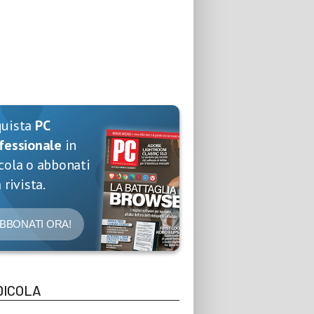
quista
PC
fessionale
in
cola o abbonati
 rivista.
BBONATI ORA!
DICOLA