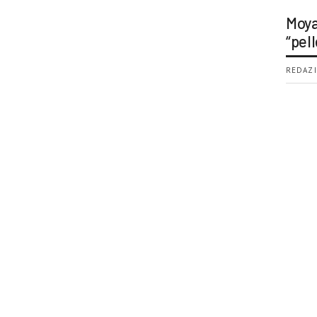
Moya
“pell
REDAZI