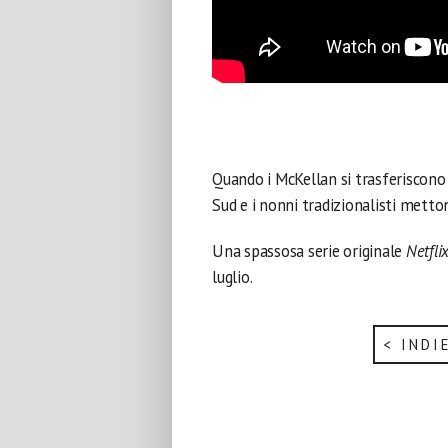
Quando i McKellan si trasferiscono d
Sud e i nonni tradizionalisti metto
Una spassosa serie originale
Netfli
luglio.
< INDI