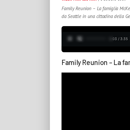
Family Reunion – La famiglia McKe
da Seattle in una cittadina della Ge
0:04 / 3:35
Family Reunion – La fa