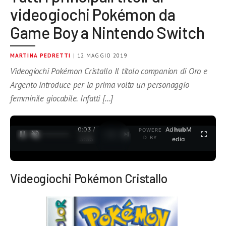
videogiochi Pokémon da
Game Boy a Nintendo Switch
MARTINA PEDRETTI
| 12 MAGGIO 2019
Videogiochi Pokémon Cristallo Il titolo companion di Oro e
Argento introduce per la prima volta un personaggio
femminile giocabile. Infatti […]
0:04 /
Ad
hub
M
POWERE
1
/
2
D BY
3:35
edia
Videogiochi Pokémon Cristallo