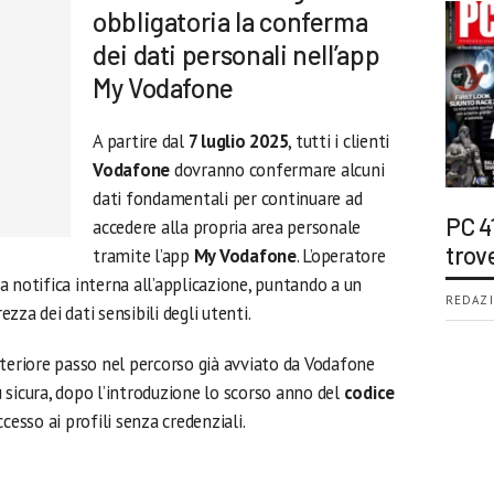
obbligatoria la conferma
dei dati personali nell’app
My Vodafone
A partire dal
7 luglio 2025
, tutti i clienti
Vodafone
dovranno confermare alcuni
dati fondamentali per continuare ad
PC 4
accedere alla propria area personale
trov
tramite l’app
My Vodafone
. L’operatore
 notifica interna all’applicazione, puntando a un
REDAZI
za dei dati sensibili degli utenti.
lteriore passo nel percorso già avviato da Vodafone
 sicura, dopo l’introduzione lo scorso anno del
codice
ccesso ai profili senza credenziali.