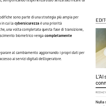
, semplificando l’esperienza d’uso senza sacrificare la
difiche sono parte di una strategia più ampia per
EDIT
a in cui la
cybersicurezza
è una priorità
 che, una volta completata questa fase di transizione,
onoscimento biometrico venga
completamente
 preparare al cambiamento aggiornando i propri dati per
ccesso ai servizi digitali dell’operatore.
L’AI
conn
REDAZI
Nulla 