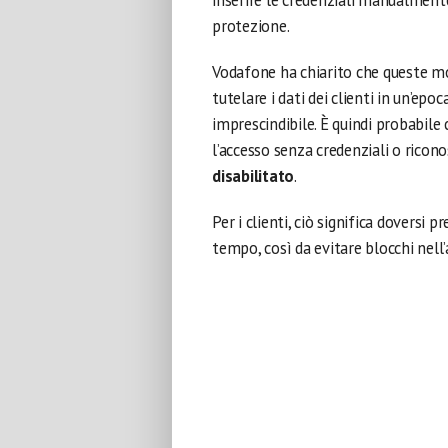
inserire le credenziali manualmente
protezione.
Vodafone ha chiarito che queste mo
tutelare i dati dei clienti in un’epoc
imprescindibile. È quindi probabile
l’accesso senza credenziali o ric
disabilitato
.
Per i clienti, ciò significa doversi
tempo, così da evitare blocchi nell’a