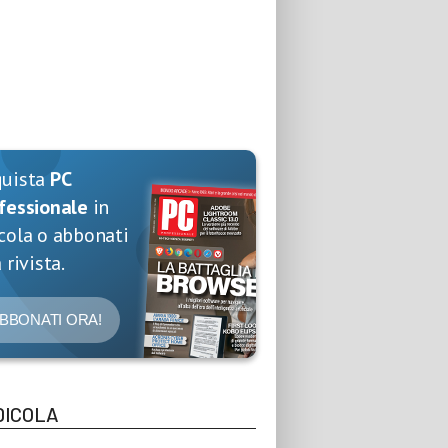
quista
PC
fessionale
in
cola o abbonati
 rivista.
BBONATI ORA!
DICOLA