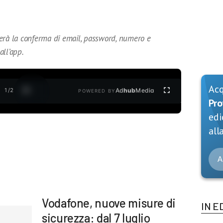
erà la conferma di email, password, numero e
all’app.
Ac
1
/
2
Ad
hub
Media
POWERED BY
Pro
edi
alla
A
Vodafone, nuove misure di
IN E
sicurezza: dal 7 luglio