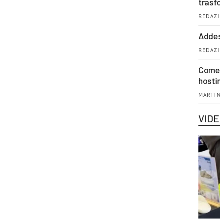
trasf
REDAZI
Addes
REDAZI
Come 
hosti
MARTIN
VID