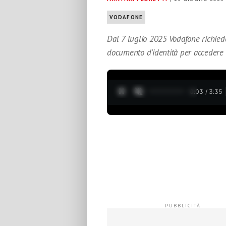
VODAFONE
Dal 7 luglio 2025 Vodafone richied
documento d’identità per accedere 
0:04 / 3:35