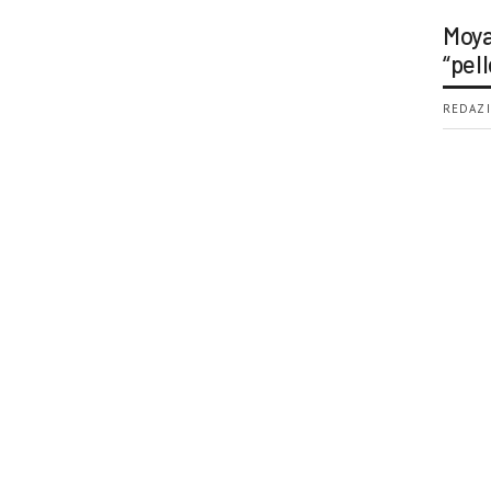
Moya
“pell
REDAZI