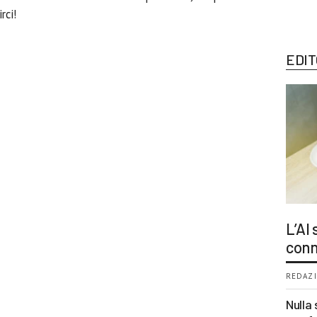
rci!
EDIT
L’AI
conn
REDAZI
Nulla 