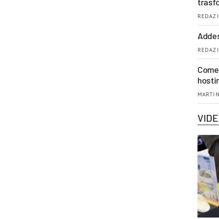
trasf
REDAZI
Addes
REDAZI
Come 
hosti
MARTIN
VID