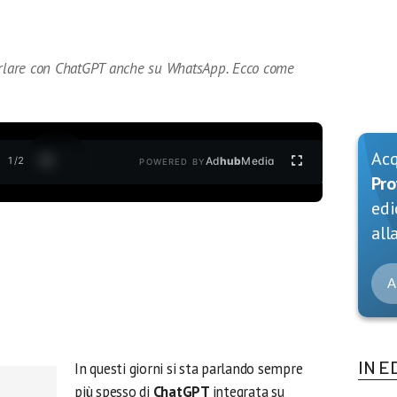
parlare con ChatGPT anche su WhatsApp. Ecco come
Ac
1
/
2
Ad
hub
Media
POWERED BY
Pro
edi
alla
A
IN E
In questi giorni si sta parlando sempre
più spesso di
ChatGPT
integrata su