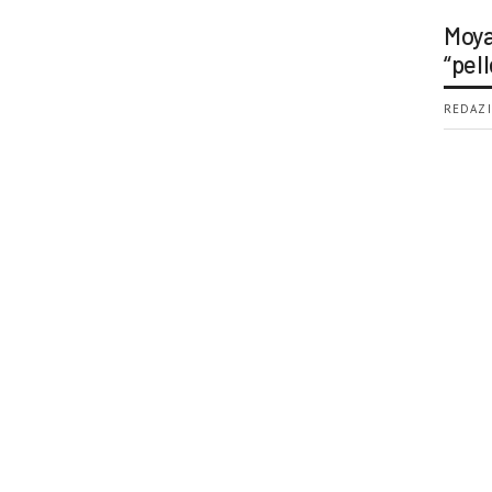
Moya
“pell
REDAZI