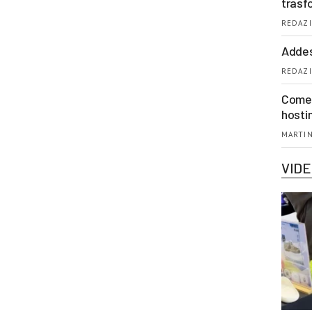
trasf
REDAZI
Addes
REDAZI
Come 
hosti
MARTIN
VID