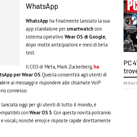
WhatsApp
WhatsApp
ha finalmente lanciato la sua
app standalone per
smartwatch
con
sistema operativo
Wear OS di Google
,
dopo molte anticipazioni e mesi di beta
test.
PC 4
Il CEO di Meta, Mark Zuckerberg,
ha
trov
hatsApp per Wear OS
. Questa consentirà agli utenti di
ndere ai messaggi e rispondere alle chiamate VoIP
REDAZI
fono connesso.
e lanciata oggi per gli utenti di tutto il mondo, è
ompatibili con
Wear OS 3
. Con questa novità potranno
o e vocali, nonché emoji e risposte rapide direttamente