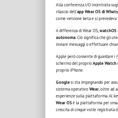
Alla conferenza I/O incentrata sugl
rilascio dell’
app Wear OS di What
come versione beta e si prevedeva 
A differenza di Wear OS,
watchOS 
autonoma
. Ciò significa che gli u
inviare messaggi o effettuare chi
Apple però consente di guardare i m
schermo del proprio
Apple Watch
s
proprio iPhone.
Google
si sta impegnando per ass
sistema operativo
Wear
, oltre ad
esperienze sulla piattaforma. Al ke
Wear OS
è la piattaforma per smart
crescita di cinque volte registrata 