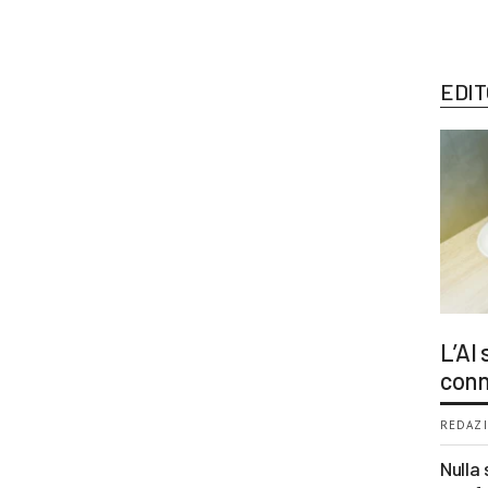
EDIT
L’AI
conn
REDAZI
Nulla 