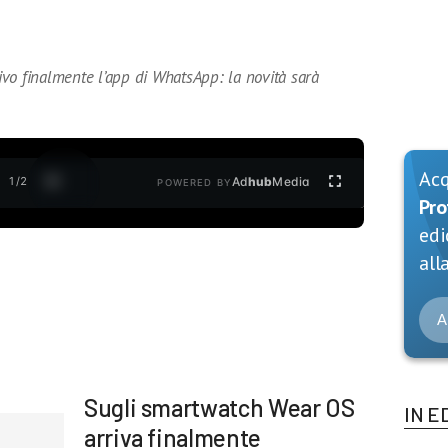
vo finalmente l’app di WhatsApp: la novità sarà
Ac
1
/
2
Ad
hub
Media
POWERED BY
Pro
edi
alla
A
Sugli smartwatch Wear OS
IN E
arriva finalmente