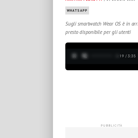
WHATSAPP
Sugli smartwatch Wear OS è in arri
presto disponibile per gli utenti
0:20 / 3:35