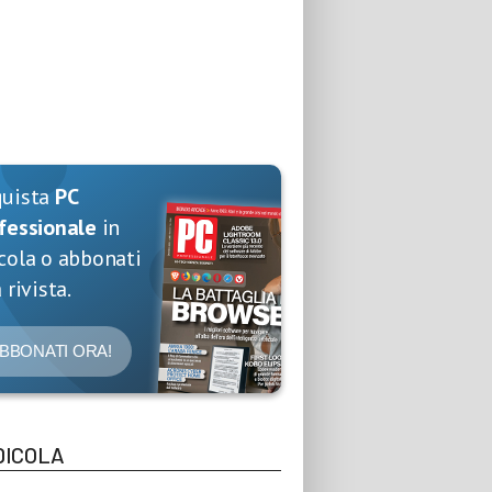
quista
PC
fessionale
in
cola o abbonati
 rivista.
BBONATI ORA!
DICOLA