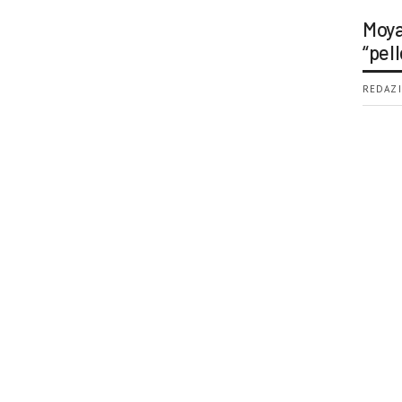
Moya
“pell
REDAZI