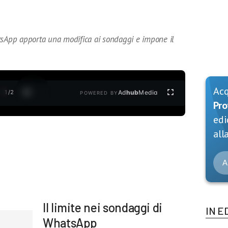
App apporta una modifica ai sondaggi e impone il
Ac
1
/
2
Ad
hub
Media
POWERED BY
Pro
edi
alla
A
Il limite nei sondaggi di
IN E
WhatsApp