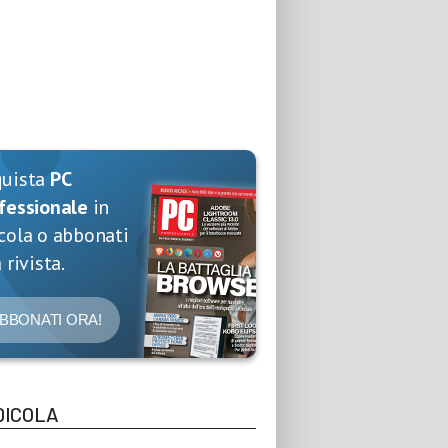
quista
PC
fessionale
in
cola o abbonati
 rivista.
BBONATI ORA!
DICOLA