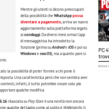
Mentre gli utenti si dicono preoccupati
della possibilità che
WhatsApp
possa
diventare a pagamento
, arriva un nuovo
aggiornamento sulla piattaforma legato
ai
sondaggi
. Da diversi mesi ormai l’app
di messaggistica ha introdotto la
funzione (prima su
Android
e
iOS
e poi su
PC 4
Windows
e
macOS
), ma a quanto pare si
trov
orio.
REDAZI
to la possibilità di poter fornire a chi pone il
 risposta. Una caratteristica però che non sembra aver
 contesti, infatti, il tutto potrebbe creare solo più
 apportare qualche modifica.
.6.16
rilasciata su
Play Store
è una novità non ancora
larne qualche dettaglio come al solito è
WABetaInfo
. Il