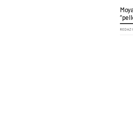
Moya
“pell
REDAZI