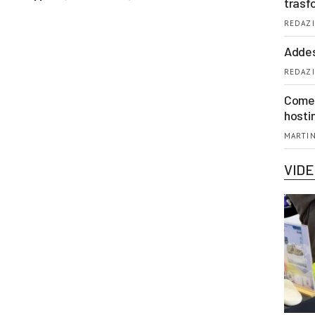
trasf
REDAZI
Addes
REDAZI
Come 
hosti
MARTIN
VID