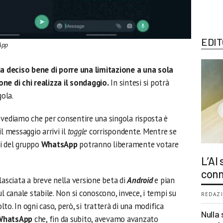
EDIT
App
 deciso bene di porre una limitazione a una sola
ne di chi realizza il sondaggio.
In sintesi si potrà
gola.
 vediamo che per consentire una singola risposta è
l messaggio arrivi il
toggle
corrispondente. Mentre se
ri del gruppo
WhatsApp
potranno liberamente votare
L’AI
conn
lasciata a breve nella versione beta di
Android
e pian
l canale stabile. Non si conoscono, invece, i tempi su
REDAZI
o. In ogni caso, però, si tratterà di una modifica
Nulla 
WhatsApp
che, fin da subito, avevamo avanzato