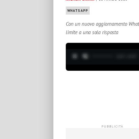
WHATSAPP
Con un nuovo aggiornamento Whats
limite a una sola risposta
0:28 / 3:37