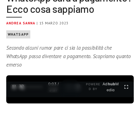
Ecco cosa sappiamo
ANDREA SANNA
| 15 MARZO 2023
WHATSAPP
Secondo alcuni rumor pare ci sia la possibilità che
WhatsApp possa diventare a pagamento. Scopriamo quanto
emerso
0:04 /
Ad
hub
M
POWERE
1
/
2
D BY
3:37
edia