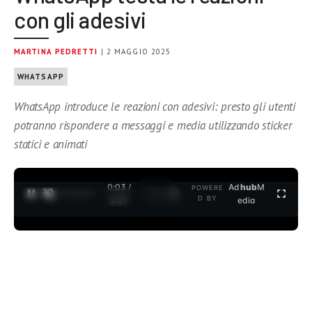
con gli adesivi
MARTINA PEDRETTI
| 2 MAGGIO 2025
WHATSAPP
WhatsApp introduce le reazioni con adesivi: presto gli utenti
potranno rispondere a messaggi e media utilizzando sticker
statici e animati
0:04 /
Ad
hub
M
POWERE
1
/
2
D BY
3:37
edia