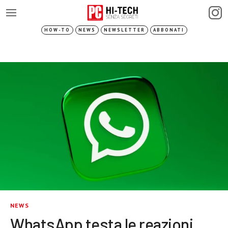
HOW-TO
NEWS
NEWSLETTER
ABBONATI
NEWS
WhatsApp testa le reazioni