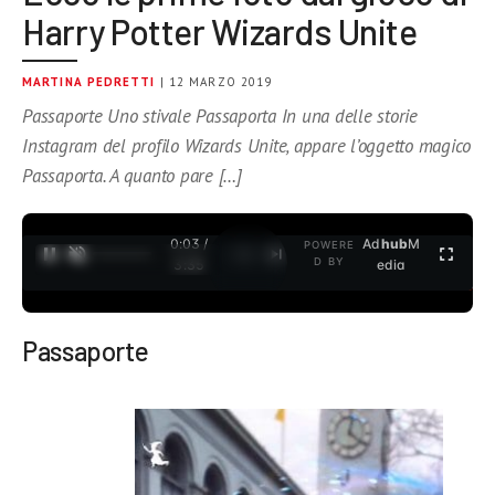
Harry Potter Wizards Unite
MARTINA PEDRETTI
| 12 MARZO 2019
Passaporte Uno stivale Passaporta In una delle storie
Instagram del profilo Wizards Unite, appare l’oggetto magico
Passaporta. A quanto pare […]
0:04 /
Ad
hub
M
POWERE
1
/
2
D BY
3:35
edia
Passaporte