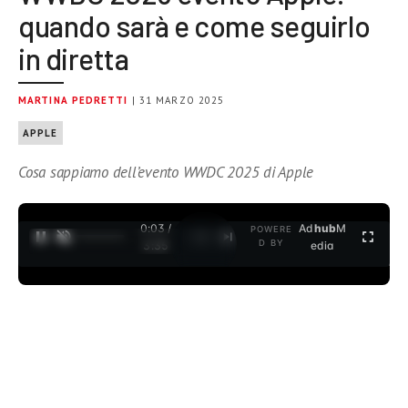
quando sarà e come seguirlo
in diretta
MARTINA PEDRETTI
| 31 MARZO 2025
APPLE
Cosa sappiamo dell’evento WWDC 2025 di Apple
0:04 /
Ad
hub
M
POWERE
1
/
2
D BY
3:35
edia