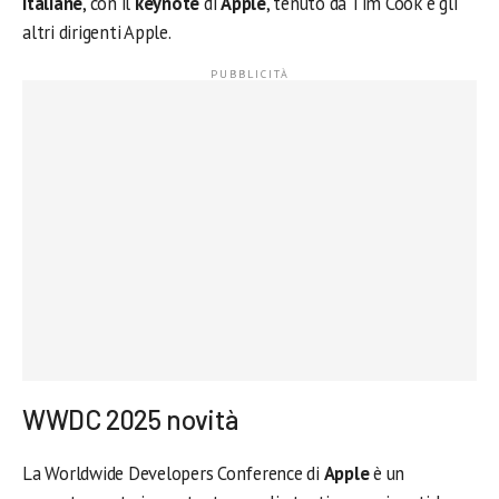
italiane
, con il
keynote
di
Apple
, tenuto da Tim Cook e gli
altri dirigenti Apple.
WWDC 2025 novità
La Worldwide Developers Conference di
Apple
è un