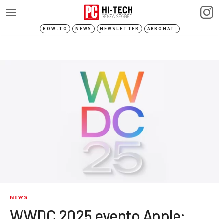
HOW-TO
NEWS
NEWSLETTER
ABBONATI
NEWS
WWDC 2025 evento Apple: