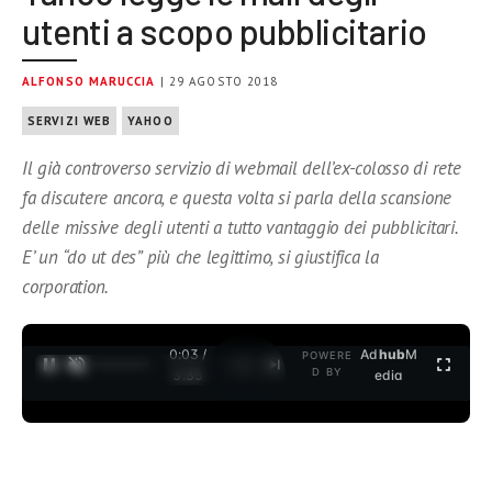
utenti a scopo pubblicitario
ALFONSO MARUCCIA
| 29 AGOSTO 2018
SERVIZI WEB
YAHOO
Il già controverso servizio di webmail dell’ex-colosso di rete
fa discutere ancora, e questa volta si parla della scansione
delle missive degli utenti a tutto vantaggio dei pubblicitari.
E’ un “do ut des” più che legittimo, si giustifica la
corporation.
0:04 /
Ad
hub
M
POWERE
1
/
2
D BY
3:35
edia