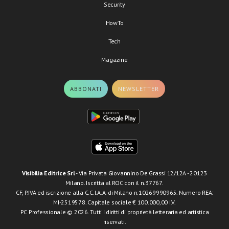
Security
HowTo
Tech
Magazine
ABBONATI
NEWSLETTER
Visibilia Editrice Srl
- Via Privata Giovannino De Grassi 12/12A - 20123
Milano. Iscritta al ROC con il n.37767.
CF, P.IVA ed iscrizione alla C.C.I.A.A. di Milano n.10269990965. Numero REA:
MI-2519578. Capitale sociale € 100.000,00 I.V.
PC Professionale © 2026. Tutti i diritti di proprietà letteraria ed artistica
riservati.