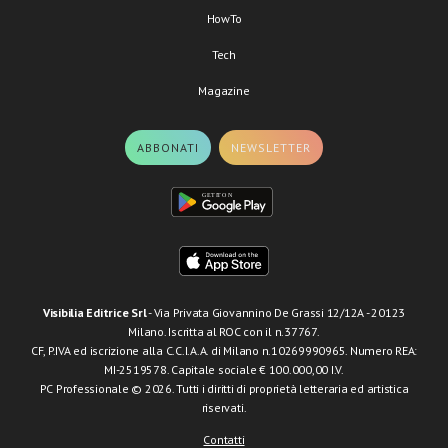
HowTo
Tech
Magazine
ABBONATI
NEWSLETTER
Visibilia Editrice Srl
- Via Privata Giovannino De Grassi 12/12A - 20123
Milano. Iscritta al ROC con il n.37767.
CF, P.IVA ed iscrizione alla C.C.I.A.A. di Milano n.10269990965. Numero REA:
MI-2519578. Capitale sociale € 100.000,00 I.V.
PC Professionale © 2026. Tutti i diritti di proprietà letteraria ed artistica
riservati.
Contatti