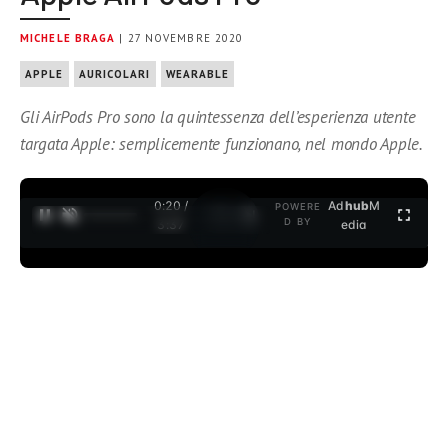
MICHELE BRAGA
| 27 NOVEMBRE 2020
APPLE
AURICOLARI
WEARABLE
Gli AirPods Pro sono la quintessenza dell’esperienza utente
targata Apple: semplicemente funzionano, nel mondo Apple.
0:21 /
Ad
hub
M
POWERE
1
/
2
D BY
3:37
edia