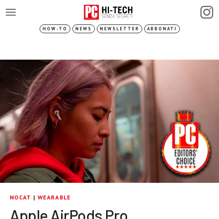
HOW-TO
NEWS
NEWSLETTER
ABBONATI
NOCAT
|
WEARABLE
Apple AirPods Pro