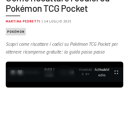
Pokémon TCG Pocket
MARTINA PEDRETTI
| 14 LUGLIO 2025
POKÉMON
Scopri come riscattare i codici su Pokémon TCG Pocket per
ottenere ricompense gratuite: la guida passo passo
0:03 /
Ad
hub
M
POWERE
1
/
2
D BY
3:35
edia