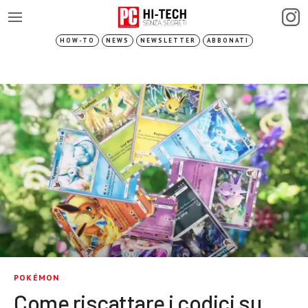
HOW-TO
NEWS
NEWSLETTER
ABBONATI
POKÉMON
Come riscattare i codici su