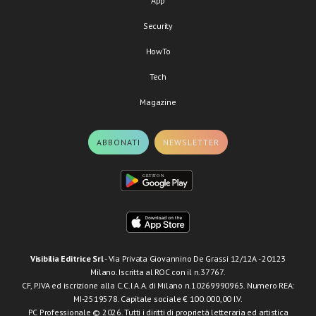
App
Security
HowTo
Tech
Magazine
ABBONATI
NEWSLETTER
Visibilia Editrice Srl
- Via Privata Giovannino De Grassi 12/12A - 20123
Milano. Iscritta al ROC con il n.37767.
CF, P.IVA ed iscrizione alla C.C.I.A.A. di Milano n.10269990965. Numero REA:
MI-2519578. Capitale sociale € 100.000,00 I.V.
PC Professionale © 2026. Tutti i diritti di proprietà letteraria ed artistica