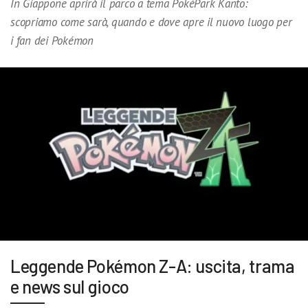
In Giappone aprirà il parco a tema PokéPark Kanto:
scopriamo come sarà, quando e dove apre il nuovo luogo per
i fan dei Pokémon
Leggende Pokémon Z-A: uscita, trama
e news sul gioco