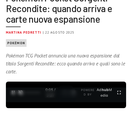
Recondite: quando arriva e
carte nuova espansione
MARTINA PEDRETTI
| 22 AGOSTO 2025
POKÉMON
Pokémon TCG Pocket annuncia una nuova espansione dal
titolo Sorgenti Recondite: ecco quando arriva e quali sono le
carte.
0:06 /
Ad
hub
M
POWERE
1
/
2
D BY
3:37
edia