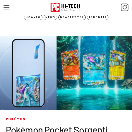
HOW-TO
NEWS
NEWSLETTER
ABBONATI
POKÉMON
Pokémon Pocket Sorgenti