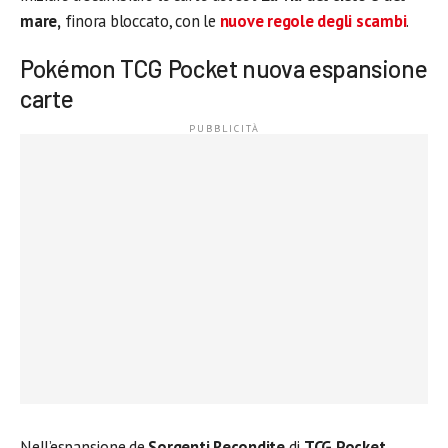
mare
,
finora bloccato, con le
nuove regole degli scambi
.
Pokémon TCG
Pocket nuova espansione
carte
Nell’espansione de
Sorgenti Recondite
di
TCG Pocket