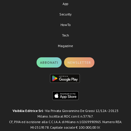
App
Security
HowTo
Tech
Magazine
ABBONATI
NEWSLETTER
Visibilia Editrice Srl
- Via Privata Giovannino De Grassi 12/12A - 20123
Milano. Iscritta al ROC con il n.37767.
CF, P.IVA ed iscrizione alla C.C.I.A.A. di Milano n.10269990965. Numero REA:
MI-2519578. Capitale sociale € 100.000,00 I.V.