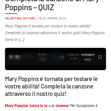
Poppins – QUIZ
VALENTINA CESTARI
| 28 DICEMBRE 2018
Mary Poppins è tornata per testare le vostre abilità!
Completa la canzone attraverso il nostro quiz! Mary Poppins
torna in […]
0:19 /
Ad
hub
M
POWERE
1
/
2
D BY
3:35
edia
Mary Poppins è tornata per testare le
vostre abilità! Completa la canzone
attraverso il nostro quiz!
Mary Poppins torna in tv
e al
cinema
! Per l’occasione, è