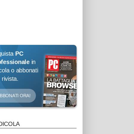
quista
PC
ofessionale
in
cola o abbonati
 rivista.
BBONATI ORA!
DICOLA