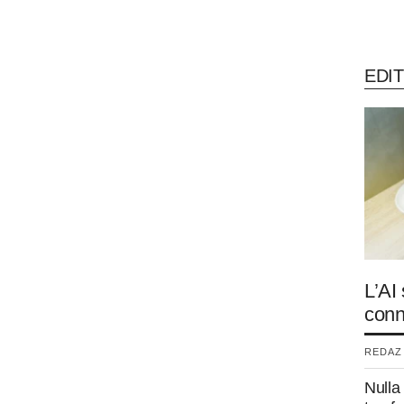
EDIT
L’AI
conn
REDAZI
Nulla 