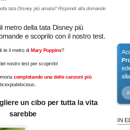
della tata Disney più amata? Rispondi alla domande
il metro della tata Disney più
mande e scoprilo con il nostro test.
 te il metro di
Mary Poppins
?
Ac
Pr
el nostro test per scoprirlo!
edi
alla
memoria
completando una delle canzoni più
sticexpialidocious.
A
liere un cibo per tutta la vita
sarebbe
IN E