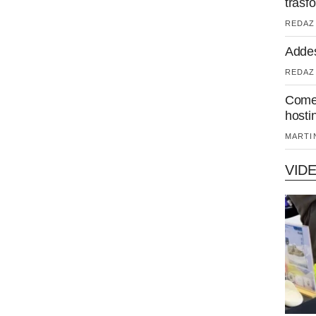
trasf
REDAZI
Addes
REDAZI
Come 
hosti
MARTIN
VID