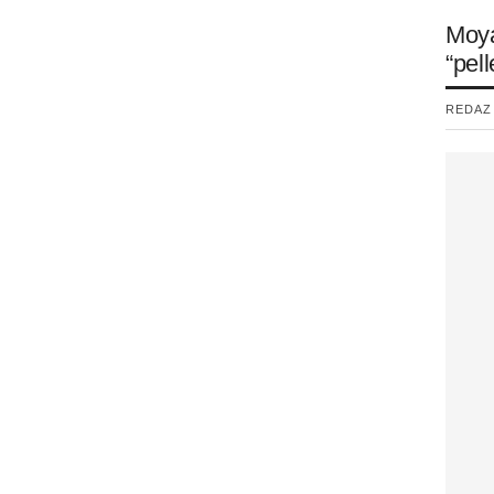
Moya
“pell
REDAZI