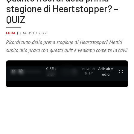
stagione di Heartstopper? –
QUIZ
CORA
| 2 AGOSTO 2022
Ricordi tutto della prima stagione di Heartstopper? Mettiti
subito alla prova con questo quiz e vediamo come te la cavi!
0:35 /
Ad
hub
M
POWERE
1
/
2
D BY
3:37
edia