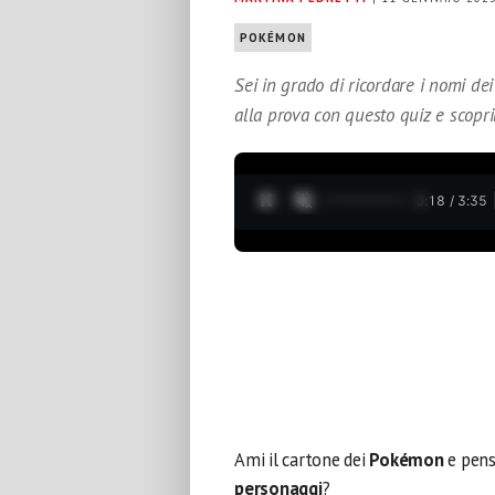
POKÉMON
Sei in grado di ricordare i nomi d
alla prova con questo quiz e scopri
0:19 / 3:35
Ami il cartone dei
Pokémon
e pens
personaggi
?