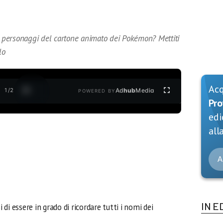
ei personaggi del cartone animato dei Pokémon? Mettiti
lo
Ac
1
/
2
Ad
hub
Media
POWERED BY
Pro
edi
alla
A
IN E
i di essere in grado di ricordare tutti i nomi dei