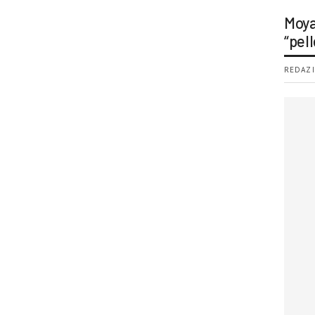
Moya
“pell
REDAZI