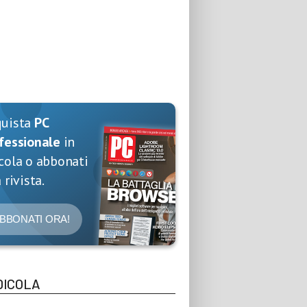
quista
PC
fessionale
in
cola o abbonati
 rivista.
BBONATI ORA!
DICOLA