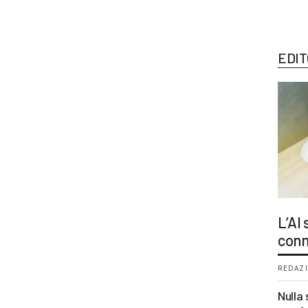
EDIT
L’AI
conn
REDAZI
Nulla 