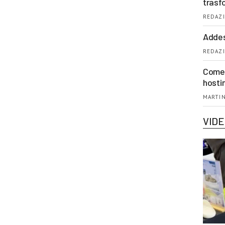
trasf
REDAZI
Addes
REDAZI
Come 
hosti
MARTIN
VID