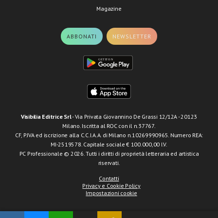
Magazine
ABBONATI
NEWSLETTER
Visibilia Editrice Srl
- Via Privata Giovannino De Grassi 12/12A - 20123
Milano. Iscritta al ROC con il n.37767.
CF, P.IVA ed iscrizione alla C.C.I.A.A. di Milano n.10269990965. Numero REA:
MI-2519578. Capitale sociale € 100.000,00 I.V.
PC Professionale © 2026. Tutti i diritti di proprietà letteraria ed artistica
riservati.
Contatti
Privacy e Cookie Policy
Impostazioni cookie