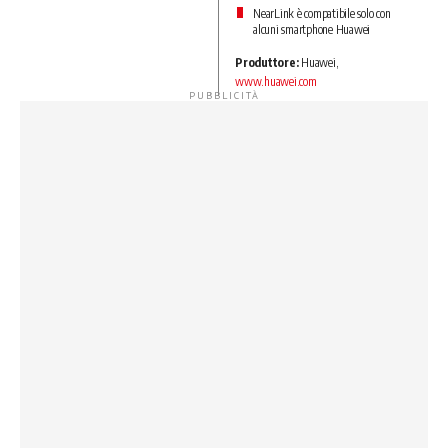
NearLink è compatibile solo con
alcuni smartphone Huawei
Produttore:
Huawei,
www.huawei.com