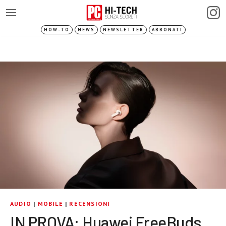
HOW-TO
NEWS
NEWSLETTER
ABBONATI
AUDIO
|
MOBILE
|
RECENSIONI
IN PROVA: Huawei FreeBuds