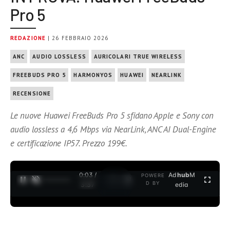
Pro 5
REDAZIONE
| 26 FEBBRAIO 2026
ANC
AUDIO LOSSLESS
AURICOLARI TRUE WIRELESS
FREEBUDS PRO 5
HARMONYOS
HUAWEI
NEARLINK
RECENSIONE
Le nuove Huawei FreeBuds Pro 5 sfidano Apple e Sony con
audio lossless a 4,6 Mbps via NearLink, ANC AI Dual-Engine
e certificazione IP57. Prezzo 199€.
0:04 /
Ad
hub
M
POWERE
1
/
2
D BY
3:37
edia