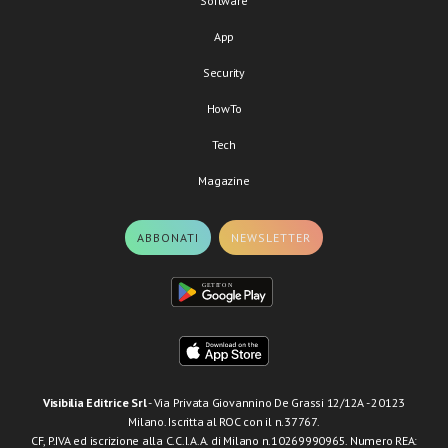
Software
App
Security
HowTo
Tech
Magazine
ABBONATI
NEWSLETTER
Visibilia Editrice Srl
- Via Privata Giovannino De Grassi 12/12A - 20123
Milano. Iscritta al ROC con il n.37767.
CF, P.IVA ed iscrizione alla C.C.I.A.A. di Milano n.10269990965. Numero REA: