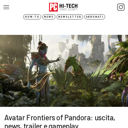
HOW-TO
NEWS
NEWSLETTER
ABBONATI
Avatar Frontiers of Pandora: uscita,
news, trailer e gameplay