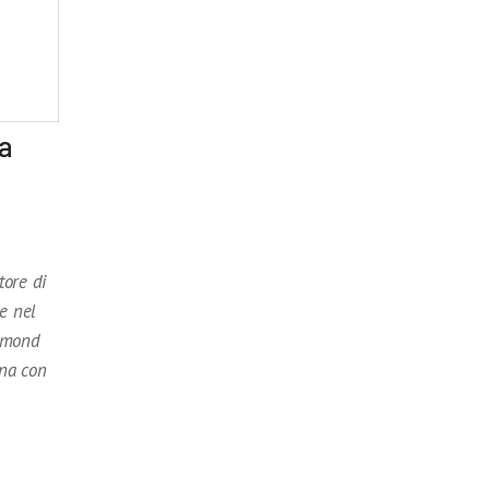
ra
tore di
he nel
edmond
na con