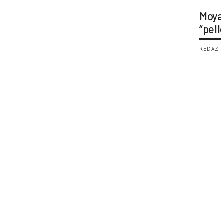
Moya
“pell
REDAZI