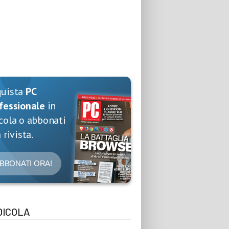
quista
PC
fessionale
in
cola o abbonati
 rivista.
BBONATI ORA!
DICOLA