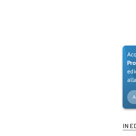
Ac
Pro
edi
alla
A
IN E