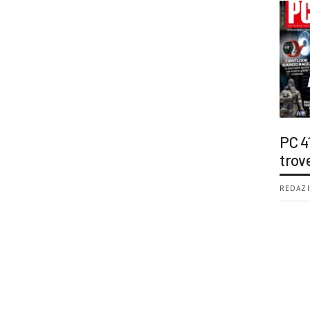
PC 4
trov
REDAZI