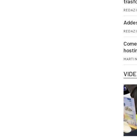
trasf
REDAZI
Addes
REDAZI
Come 
hosti
MARTIN
VID