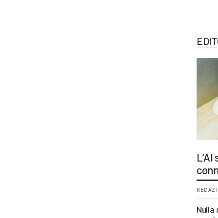
EDIT
L’AI
conn
REDAZI
Nulla 