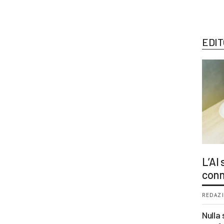
EDIT
L’AI
conn
REDAZI
Nulla 