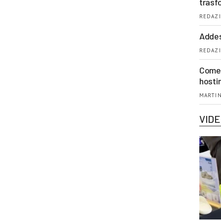
trasf
REDAZI
Addes
REDAZI
Come 
hosti
MARTIN
VID