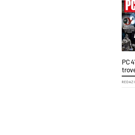
PC 4
trov
REDAZI