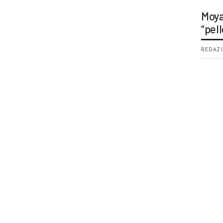
Moya
“pell
REDAZI