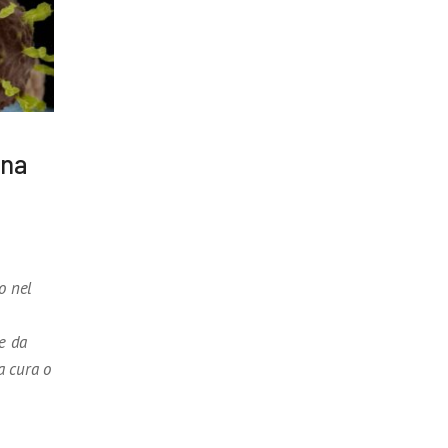
una
o nel
he da
a cura o