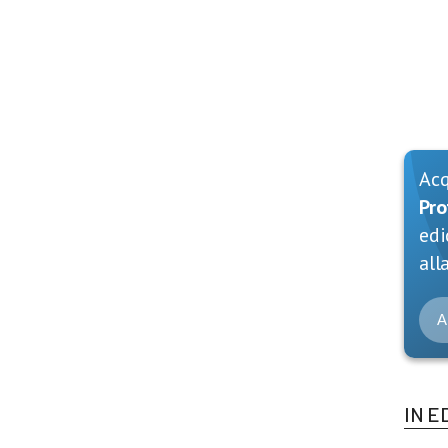
Ac
Pro
edi
alla
A
IN E