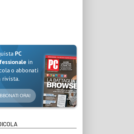
quista
PC
fessionale
in
cola o abbonati
 rivista.
BBONATI ORA!
DICOLA