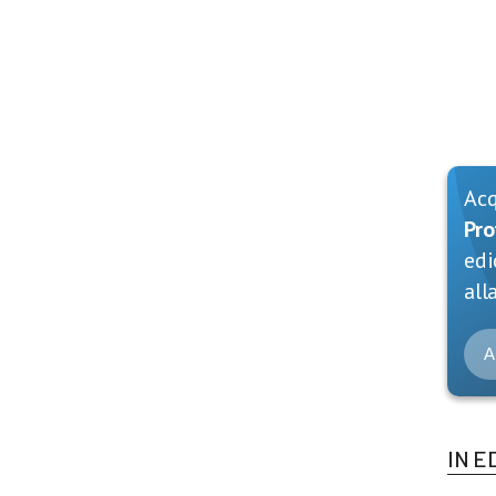
Ac
Pro
edi
alla
A
IN E