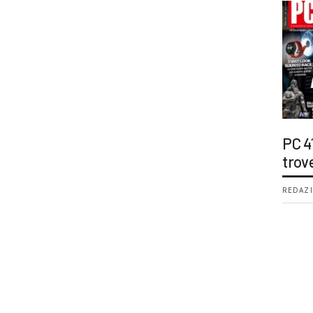
PC 4
trov
REDAZI