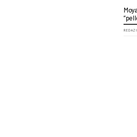
Moya
“pell
REDAZI