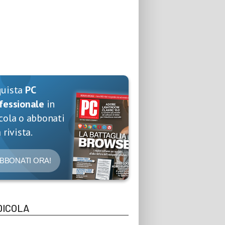
quista
PC
fessionale
in
cola o abbonati
 rivista.
BBONATI ORA!
DICOLA