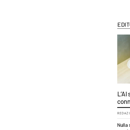
EDIT
L’AI
conn
REDAZI
Nulla 