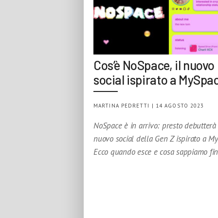
Cos’è NoSpace, il nuovo
social ispirato a MySpa
MARTINA PEDRETTI | 14 AGOSTO 2023
NoSpace è in arrivo: presto debutterà 
nuovo social della Gen Z ispirato a M
Ecco quando esce e cosa sappiamo fi