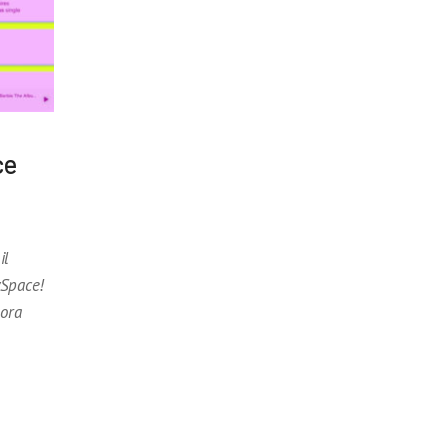
ce
il
ySpace!
nora