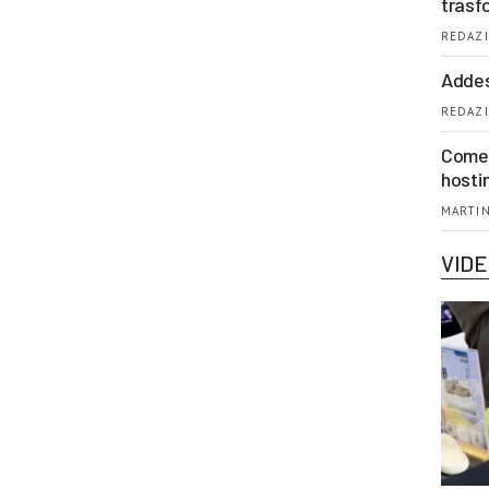
trasf
REDAZI
Addes
REDAZI
Come 
hosti
MARTIN
VID