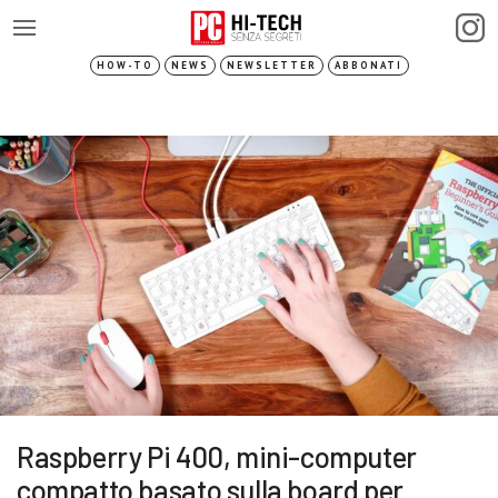
HOW-TO
NEWS
NEWSLETTER
ABBONATI
Raspberry Pi 400, mini-computer
compatto basato sulla board per