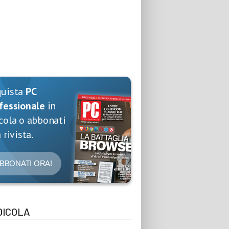
quista
PC
fessionale
in
cola o abbonati
 rivista.
BBONATI ORA!
DICOLA