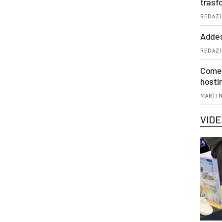
trasf
REDAZI
Addes
REDAZI
Come 
hosti
MARTIN
VID