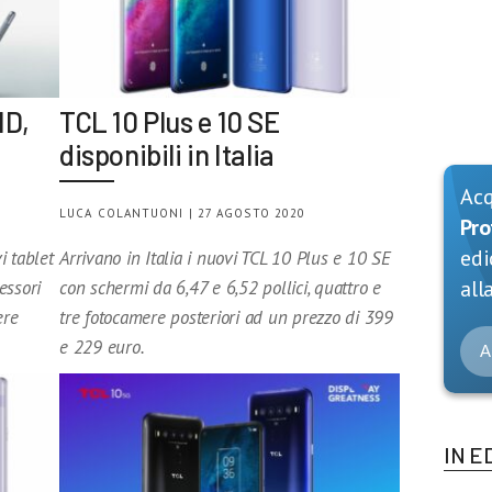
ID,
TCL 10 Plus e 10 SE
disponibili in Italia
Ac
LUCA COLANTUONI | 27 AGOSTO 2020
Pro
edi
 tablet
Arrivano in Italia i nuovi TCL 10 Plus e 10 SE
alla
essori
con schermi da 6,47 e 6,52 pollici, quattro e
ere
tre fotocamere posteriori ad un prezzo di 399
e 229 euro.
A
IN E