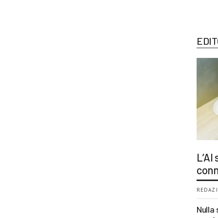
EDIT
L’AI
conn
REDAZI
Nulla 