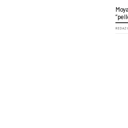
Moya
“pell
REDAZI