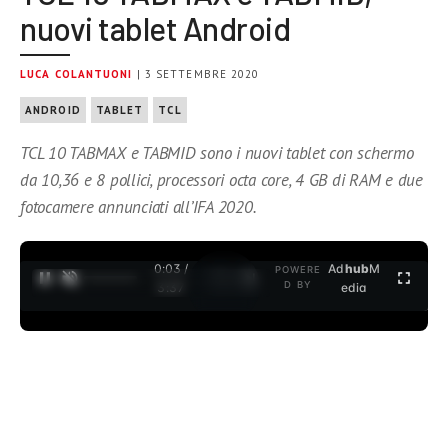
nuovi tablet Android
LUCA COLANTUONI
| 3 SETTEMBRE 2020
ANDROID
TABLET
TCL
TCL 10 TABMAX e TABMID sono i nuovi tablet con schermo
da 10,36 e 8 pollici, processori octa core, 4 GB di RAM e due
fotocamere annunciati all’IFA 2020.
0:04 /
Ad
hub
M
POWERE
1
/
2
D BY
3:37
edia