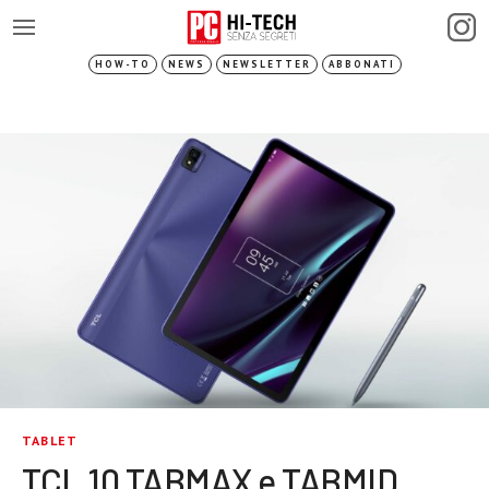
HOW-TO
NEWS
NEWSLETTER
ABBONATI
TABLET
TCL 10 TABMAX e TABMID,