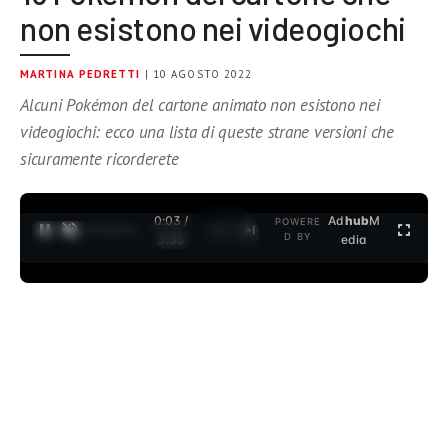
non esistono nei videogiochi
MARTINA PEDRETTI
| 10 AGOSTO 2022
Alcuni Pokémon del cartone animato non esistono nei
videogiochi: ecco una lista di queste strane versioni che
sicuramente ricorderete
0:04 /
Ad
hub
M
POWERE
1
/
2
D BY
3:35
edia