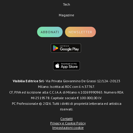
Tech
Magazine
ABBONATI
NEWSLETTER
Visibilia Editrice Srl
- Via Privata Giovannino De Grassi 12/12A - 20123
Milano. Iscritta al ROC con il n.37767.
CF, P.IVA ed iscrizione alla C.C.I.A.A. di Milano n.10269990965. Numero REA:
MI-2519578. Capitale sociale € 100.000,00 I.V.
PC Professionale © 2026. Tutti i diritti di proprietà letteraria ed artistica
riservati.
Contatti
Privacy e Cookie Policy
Impostazioni cookie