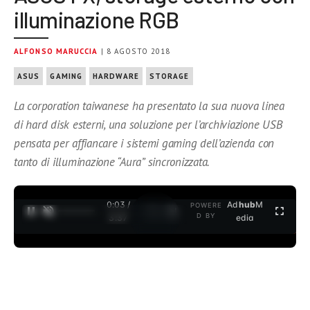
illuminazione RGB
ALFONSO MARUCCIA
| 8 AGOSTO 2018
ASUS
GAMING
HARDWARE
STORAGE
La corporation taiwanese ha presentato la sua nuova linea
di hard disk esterni, una soluzione per l’archiviazione USB
pensata per affiancare i sistemi gaming dell’azienda con
tanto di illuminazione “Aura” sincronizzata.
0:03 /
Ad
hub
M
POWERE
1
/
2
D BY
3:37
edia