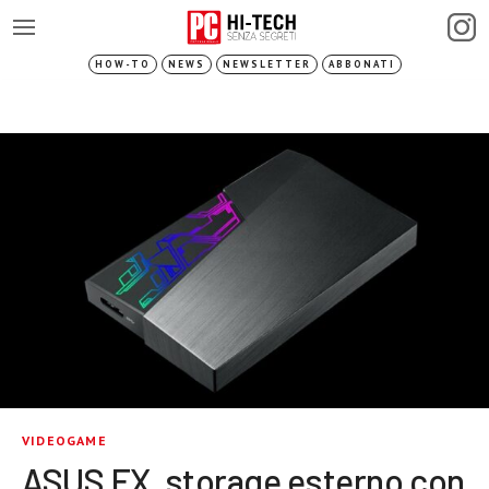
HOW-TO
NEWS
NEWSLETTER
ABBONATI
VIDEOGAME
ASUS FX, storage esterno con