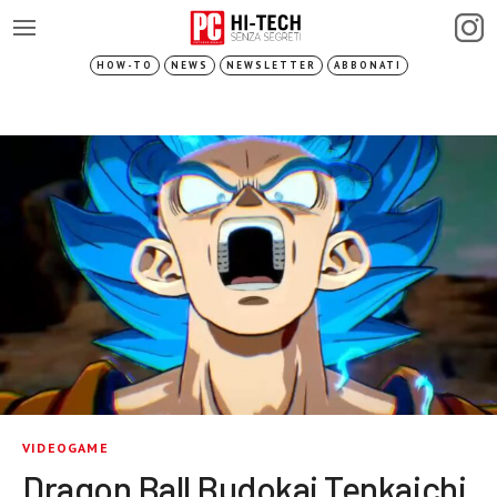
HOW-TO
NEWS
NEWSLETTER
ABBONATI
VIDEOGAME
Dragon Ball Budokai Tenkaichi