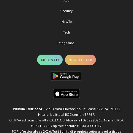
App
Security
HowTo
Tech
Magazine
ABBONATI
NEWSLETTER
Visibilia Editrice Srl
- Via Privata Giovannino De Grassi 12/12A - 20123
Milano. Iscritta al ROC con il n.37767.
CF, P.IVA ed iscrizione alla C.C.I.A.A. di Milano n.10269990965. Numero REA:
MI-2519578. Capitale sociale € 100.000,00 I.V.
PC Professionale © 2026. Tutti i diritti di proprietà letteraria ed artistica