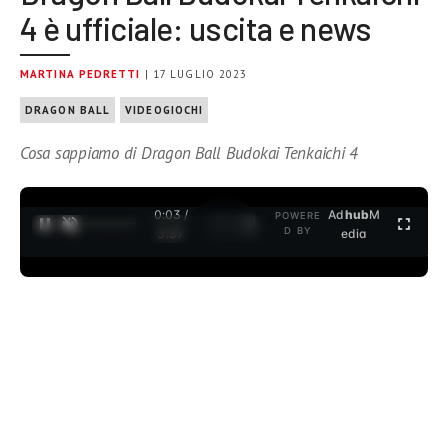
4 è ufficiale: uscita e news
MARTINA PEDRETTI
| 17 LUGLIO 2023
DRAGON BALL
VIDEOGIOCHI
Cosa sappiamo di Dragon Ball Budokai Tenkaichi 4
0:04 /
Ad
hub
M
POWERE
1
/
2
D BY
3:37
edia