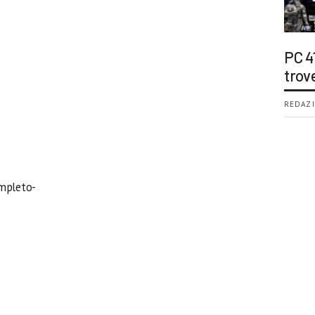
PC 4
trov
REDAZI
ompleto-