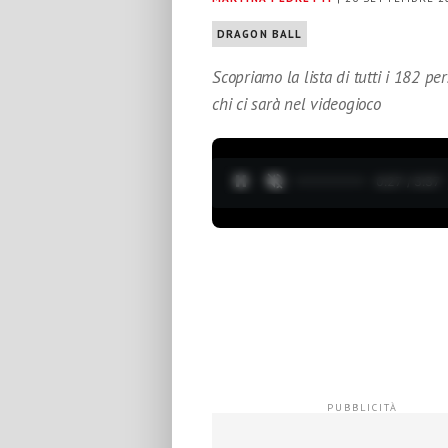
DRAGON BALL
Scopriamo la lista di tutti i 182 p
chi ci sarà nel videogioco
0:28 / 3:37