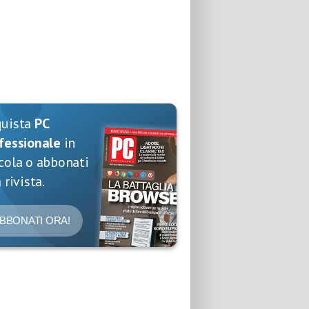
quista
PC
fessionale
in
cola o abbonati
 rivista.
BBONATI ORA!