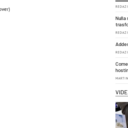
REDAZI
Power)
Nulla 
trasf
REDAZI
Addes
REDAZI
Come 
hosti
MARTIN
VID