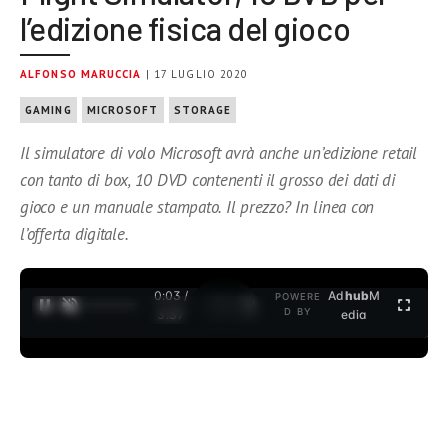
l’edizione fisica del gioco
ALFONSO MARUCCIA
| 17 LUGLIO 2020
GAMING
MICROSOFT
STORAGE
Il simulatore di volo Microsoft avrà anche un’edizione retail
con tanto di box, 10 DVD contenenti il grosso dei dati di
gioco e un manuale stampato. Il prezzo? In linea con
l’offerta digitale.
0:04 /
Ad
hub
M
POWERE
1
/
2
D BY
3:37
edia