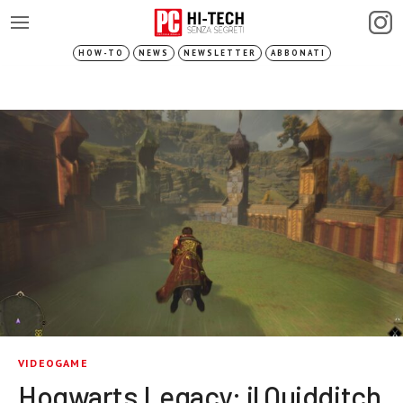
HOW-TO
NEWS
NEWSLETTER
ABBONATI
VIDEOGAME
Hogwarts Legacy: il Quidditch