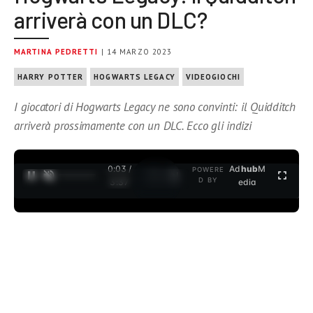
arriverà con un DLC?
MARTINA PEDRETTI
| 14 MARZO 2023
HARRY POTTER
HOGWARTS LEGACY
VIDEOGIOCHI
I giocatori di Hogwarts Legacy ne sono convinti: il Quidditch
arriverà prossimamente con un DLC. Ecco gli indizi
0:04 /
Ad
hub
M
POWERE
1
/
2
D BY
3:37
edia