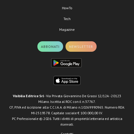
HowTo
Tech
Magazine
ABBONATI
NEWSLETTER
Visibilia Editrice Srl
- Via Privata Giovannino De Grassi 12/12A - 20123
Milano. Iscritta al ROC con il n.37767.
CF, P.IVA ed iscrizione alla C.C.I.A.A. di Milano n.10269990965. Numero REA:
MI-2519578. Capitale sociale € 100.000,00 I.V.
PC Professionale © 2026. Tutti i diritti di proprietà letteraria ed artistica
riservati.
Contatti