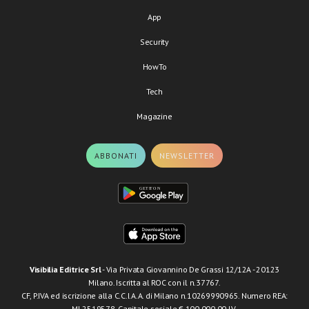
App
Security
HowTo
Tech
Magazine
ABBONATI
NEWSLETTER
Visibilia Editrice Srl
- Via Privata Giovannino De Grassi 12/12A - 20123
Milano. Iscritta al ROC con il n.37767.
CF, P.IVA ed iscrizione alla C.C.I.A.A. di Milano n.10269990965. Numero REA:
MI-2519578. Capitale sociale € 100.000,00 I.V.