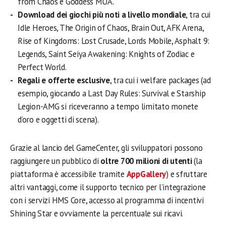
from Chaos e Goddess MUA.
Download dei giochi più noti a livello mondiale
, tra cui
Idle Heroes, The Origin of Chaos, Brain Out, AFK Arena,
Rise of Kingdoms: Lost Crusade, Lords Mobile, Asphalt 9:
Legends, Saint Seiya Awakening: Knights of Zodiac e
Perfect World.
Regali e offerte esclusive
, tra cui i welfare packages (ad
esempio, giocando a Last Day Rules: Survival e Starship
Legion-AMG si riceveranno a tempo limitato monete
d’oro e oggetti di scena).
Grazie al lancio del GameCenter, gli sviluppatori possono
raggiungere un pubblico di
oltre 700 milioni di utenti
(la
piattaforma è accessibile tramite
AppGallery
) e sfruttare
altri vantaggi, come il supporto tecnico per l’integrazione
con i servizi HMS Core, accesso al programma di incentivi
Shining Star e ovviamente la percentuale sui ricavi.