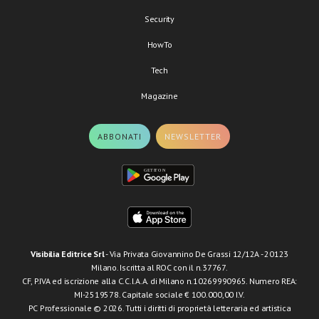
Security
HowTo
Tech
Magazine
ABBONATI
NEWSLETTER
Visibilia Editrice Srl
- Via Privata Giovannino De Grassi 12/12A - 20123
Milano. Iscritta al ROC con il n.37767.
CF, P.IVA ed iscrizione alla C.C.I.A.A. di Milano n.10269990965. Numero REA:
MI-2519578. Capitale sociale € 100.000,00 I.V.
PC Professionale © 2026. Tutti i diritti di proprietà letteraria ed artistica