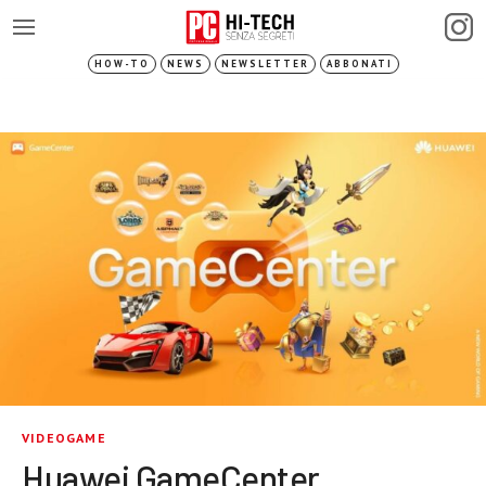
HOW-TO
NEWS
NEWSLETTER
ABBONATI
VIDEOGAME
Huawei GameCenter