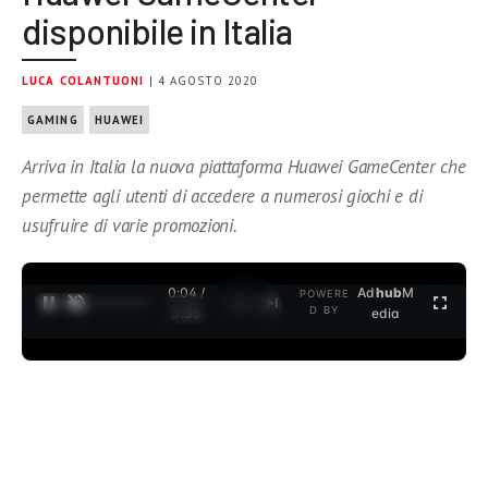
disponibile in Italia
LUCA COLANTUONI
| 4 AGOSTO 2020
GAMING
HUAWEI
Arriva in Italia la nuova piattaforma Huawei GameCenter che
permette agli utenti di accedere a numerosi giochi e di
usufruire di varie promozioni.
0:04 /
Ad
hub
M
POWERE
1
/
2
D BY
3:35
edia