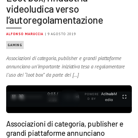
videoludica verso
l’autoregolamentazione
ALFONSO MARUCCIA
| 9 AGOSTO 2019
GAMING
Associazioni di categoria, publisher e grandi piattaforme
annunciano un’importante iniziativa tesa a regolamentare
l’uso dei “loot box” da parte dei […]
0:04 /
Ad
hub
M
POWERE
1
/
2
D BY
3:35
edia
Associazioni di categoria, publisher e
grandi piattaforme annunciano