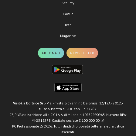
Security
HowTo
Tech
Magazine
ABBONATI
NEWSLETTER
Visibilia Editrice Srl
- Via Privata Giovannino De Grassi 12/12A - 20123
Milano. Iscritta al ROC con il n.37767.
CF, P.IVA ed iscrizione alla C.C.I.A.A. di Milano n.10269990965. Numero REA:
MI-2519578. Capitale sociale € 100.000,00 I.V.
PC Professionale © 2026. Tutti i diritti di proprietà letteraria ed artistica
riservati.