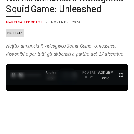
Squid Game: Unleashed
MARTINA PEDRETTI
| 20 NOVEMBRE 2024
NETFLIX
Netflix annuncia il videogioco Squid Game: Unleashed,
disponibile per tutti gli abbonati a partire dal 17 dicembre
0:04 /
Ad
hub
M
POWERE
1
/
2
D BY
3:37
edia