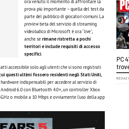
ora venuto il momento di affrontare la
prova più importante – quella del test da
parte del pubblico di giocatori comuni. La
preview
beta del servizio di streaming
videoludico di Microsoft è ora “live”,
anche se
rimane ristretta a pochi
territori e include requisiti di accesso
specifici
.
PC 4
trov
atti accessibile solo agli utenti che si sono registrati
cui questi ultimi fossero residenti negli Stati Uniti,
REDAZI
ti hardware indispensabili per accedere al servizio di
 Android 6.0 con Bluetooth 4.0+, un controller Xbox
 5GHz o mobile a 10 Mbps e ovviamente l’uso della app