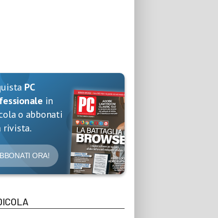
quista
PC
fessionale
in
cola o abbonati
 rivista.
BBONATI ORA!
DICOLA