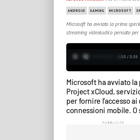
ANDROID
GAMING
MICROSOFT
S
Microsoft ha avviato la prima speri
streaming videoludico pensato per f
0:04 / 3:35
Microsoft ha avviato l
Project xCloud, serviz
per fornire l’accesso ai
connessioni mobile. O 