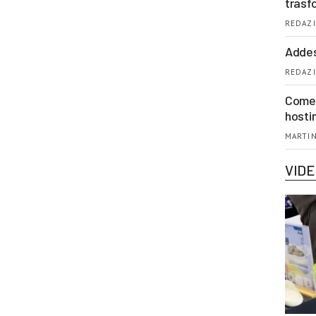
trasf
REDAZI
Addes
REDAZI
Come 
hosti
MARTIN
VID