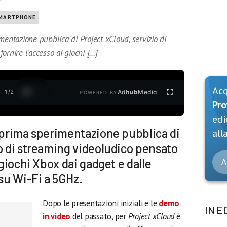
MARTPHONE
mentazione pubblica di Project xCloud, servizio di
ornire l’accesso ai giochi […]
Ac
1
/
2
Ad
hub
Media
POWERED BY
Pro
edi
a prima sperimentazione pubblica di
alla
io di streaming videoludico pensato
 giochi Xbox dai gadget e dalle
A
su Wi-Fi a 5GHz.
Dopo le presentazioni iniziali e le
demo
IN E
in video
del passato, per
Project xCloud
è