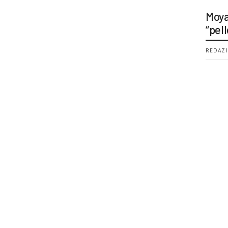
Moya
“pell
REDAZI