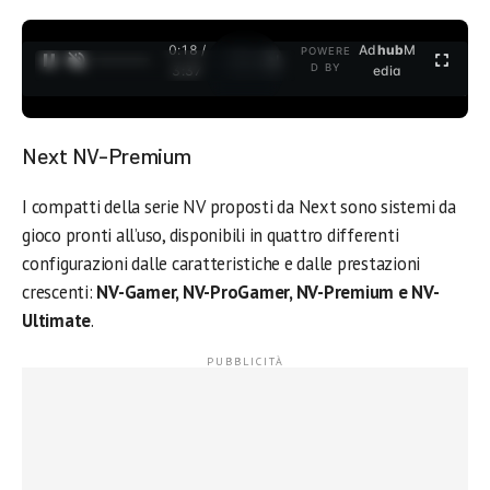
0:19 /
Ad
hub
M
POWERE
1
/
2
D BY
3:37
edia
Next NV-Premium
I compatti della serie NV proposti da Next sono sistemi da
gioco pronti all’uso, disponibili in quattro differenti
configurazioni dalle caratteristiche e dalle prestazioni
crescenti:
NV-Gamer, NV-ProGamer, NV-Premium e NV-
Ultimate
.