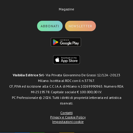
Magazine
ABBONATI
NEWSLETTER
Visibilia Editrice Srl
- Via Privata Giovannino De Grassi 12/12A - 20123
Milano. Iscritta al ROC con il n.37767.
CF, P.IVA ed iscrizione alla C.C.I.A.A. di Milano n.10269990965. Numero REA:
MI-2519578. Capitale sociale € 100.000,00 I.V.
PC Professionale © 2026. Tutti i diritti di proprietà letteraria ed artistica
riservati.
Contatti
Privacy e Cookie Policy
Impostazioni cookie