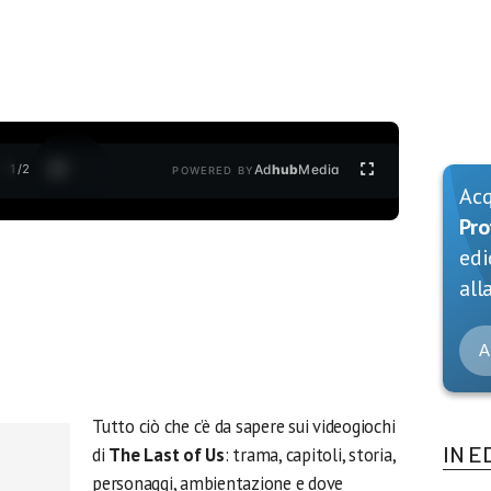
1
/
2
Ad
hub
Media
POWERED BY
Ac
Pro
edi
alla
A
Tutto ciò che c’è da sapere sui videogiochi
IN E
di
The Last of Us
: trama, capitoli, storia,
personaggi, ambientazione e dove