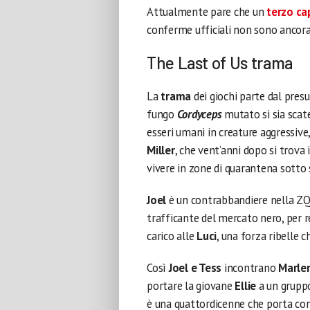
Attualmente pare che un
terzo ca
conferme ufficiali non sono ancora
The Last of Us trama
La
trama
dei giochi parte dal pre
fungo
Cordyceps
mutato si sia scat
esseri umani in creature aggressive,
Miller
, che vent’anni dopo si trova 
vivere in zone di quarantena sotto s
Joel
è un contrabbandiere nella ZQ
trafficante del mercato nero, per r
carico alle
Luci
, una forza ribelle c
Così
Joel e Tess
incontrano
Marle
portare la giovane
Ellie
a un grupp
è una quattordicenne che porta con