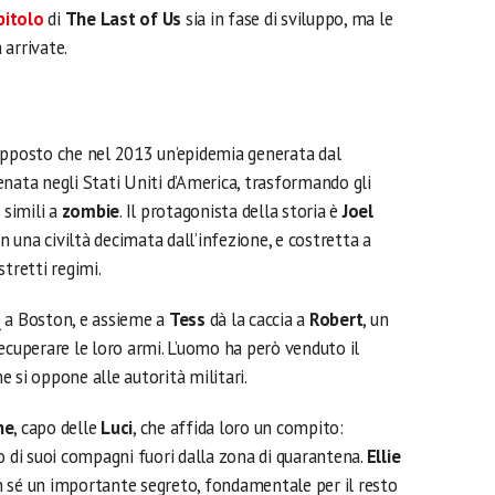
pitolo
di
The Last of Us
sia in fase di sviluppo, ma le
 arrivate.
supposto che nel 2013 un’epidemia generata dal
enata negli Stati Uniti d’America, trasformando gli
 simili a
zombie
. Il protagonista della storia è
Joel
in una civiltà decimata dall’infezione, e costretta a
tretti regimi.
 a Boston, e assieme a
Tess
dà la caccia a
Robert
, un
ecuperare le loro armi. L’uomo ha però venduto il
he si oppone alle autorità militari.
ne
, capo delle
Luci
, che affida loro un compito:
o di suoi compagni fuori dalla zona di quarantena.
Ellie
 sé un importante segreto, fondamentale per il resto