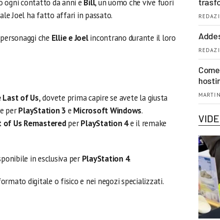
trasf
so ogni contatto da anni e
Bill
, un uomo che vive fuori
ale Joel ha fatto affari in passato.
REDAZI
Addes
, personaggi che
Ellie e Joel
incontrano durante il loro
REDAZI
Come 
hosti
MARTIN
 Last of Us,
dovete prima capire se avete la giusta
le per
PlayStation 3
e
Microsoft Windows
.
VID
t of Us Remastered
per
PlayStation 4
e il remake
sponibile in esclusiva per
PlayStation 4
.
formato digitale o fisico e nei negozi specializzati.