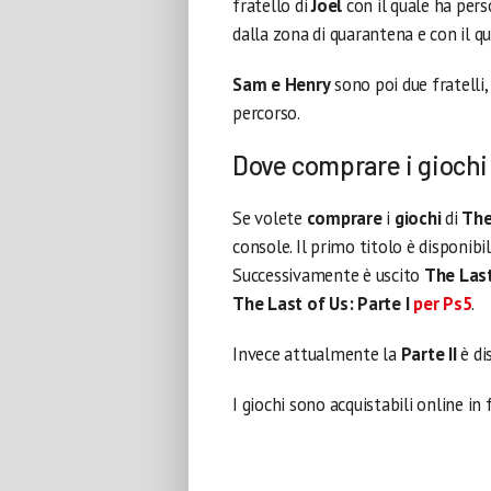
fratello di
Joel
con il quale ha per
dalla zona di quarantena e con il qu
Sam e Henry
sono poi due fratelli
percorso.
Dove comprare i giochi
Se volete
comprare
i
giochi
di
The
console. Il primo titolo è disponibi
Successivamente è uscito
The Las
The Last of Us: Parte I
per
Ps5
.
Invece attualmente la
Parte II
è di
I giochi sono acquistabili online in 