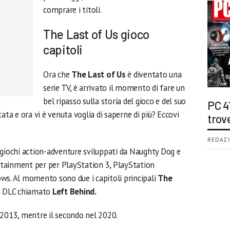
comprare i titoli.
The Last of Us gioco
capitoli
Ora che
The Last of Us
è diventato una
serie TV, è arrivato il momento di fare un
bel ripasso sulla storia del gioco e del suo
PC 4
ata e ora vi è venuta voglia di saperne di più? Eccovi
trov
REDAZI
ogiochi action-adventure sviluppati da Naughty Dog e
tainment per per PlayStation 3, PlayStation
ws. Al momento sono due i capitoli principali
The
un DLC chiamato
Left Behind.
 2013, mentre il secondo nel 2020.