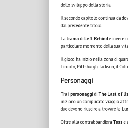
dello sviluppo della storia.
Il secondo capitolo continua da dove
dal precedente titolo.
La
trama
di
Left Behind
è invece 
particolare momento della sua vita
Il gioco ha inizio nella zona di qua
Lincoln, Pittsburgh, Jackson, il Col
Personaggi
Tra i
personaggi
di
The Last of U
iniziano un complicato viaggio att
due devono riuscire a trovare le
Luc
Oltre alla contrabbandiera
Tess
e 