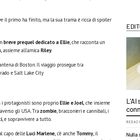
 il primo ha finito, ma la sua trama è ricca di spoiler
EDIT
un
breve prequel dedicato a Ellie
, che racconta un
, assieme all’amica
Riley
.
rantena di Boston. Il viaggio prosegue tra
orado e Salt Lake City
L’AI
s
i protagonisti sono proprio
Ellie e Joel
, che insieme
conn
raverso gli USA. Tra
zombie
, bracconieri e cannibali, i
i
, e sopravvivere a tutto.
REDAZI
al capo delle
Luci Marlene
, c’è anche
Tommy
, il
Nulla 