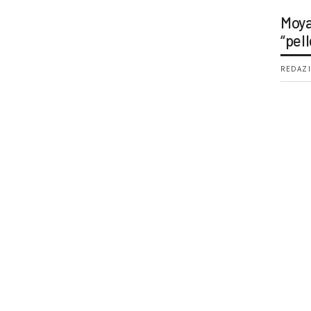
Moya
“pell
REDAZI