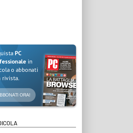
quista
PC
fessionale
in
cola o abbonati
 rivista.
BBONATI ORA!
DICOLA